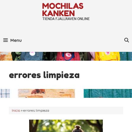
Saltar
al
contenido
Menu
errores limpieza
Inicio
»
errores limpieza