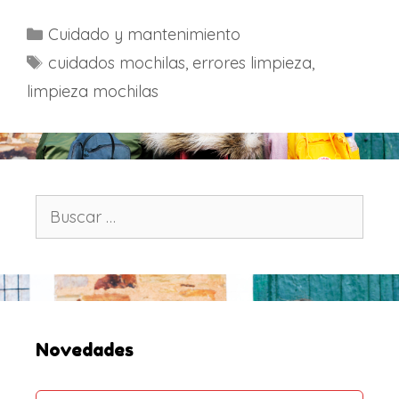
C
Cuidado y mantenimiento
a
E
cuidados mochilas
,
errores limpieza
,
t
t
limpieza mochilas
e
i
g
q
o
u
r
e
í
t
B
a
u
a
s
s
s
c
a
r
:
Novedades