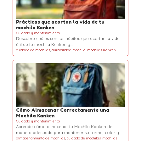
Prácticas que acortan la vida de tu
mochila Kanken
Cuidado y mantenimiento
Descubre cuáles son los hábitos que acortan la vida
útil de tu mochila Kanken y…
cuidado de mochilas
,
durabilidad mochila
,
mochilas Kanken
Cómo Almacenar Correctamente una
Mochila Kanken
Cuidado y mantenimiento
Aprende cómo almacenar tu Mochila Kanken de
manera adecuada para mantener su forma, color y…
almacenamiento de mochilas
,
cuidado de mochilas
,
mochilas