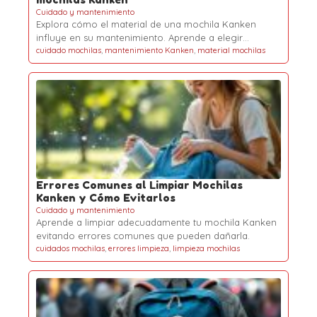
Cuidado y mantenimiento
Explora cómo el material de una mochila Kanken
influye en su mantenimiento. Aprende a elegir…
cuidado mochilas
,
mantenimiento Kanken
,
material mochilas
Errores Comunes al Limpiar Mochilas
Kanken y Cómo Evitarlos
Cuidado y mantenimiento
Aprende a limpiar adecuadamente tu mochila Kanken
evitando errores comunes que pueden dañarla.
cuidados mochilas
,
errores limpieza
,
limpieza mochilas