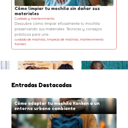
Cómo limpiar tu mochila sin dañar sus
materiales
Cuidado y mantenimiento
Descubre cómo limpiar eficazmente tu mochila
preservando sus materiales. Técnicas y consejos
prácticos para una…
cuidado de mochilas
,
limpieza de mochilas
,
mantenimiento
Kanken
Entradas Destacadas
Cómo adaptar tu mochila Kanken a un
entorno urbano cambiante