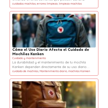
cuidados mochilas
,
errores limpieza
,
limpieza mochilas
Cómo el Uso Diario Afecta el Cuidado de
Mochilas Kanken
Cuidado y mantenimiento
La durabilidad y el mantenimiento de tu mochila
Kanken dependen directamente de su uso diario.…
cuidado de mochilas
,
Mantenimiento diario
,
mochilas Kanken