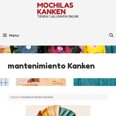
Saltar
al
contenido
Menu
mantenimiento Kanken
Inicio
»
mantenimiento Kanken