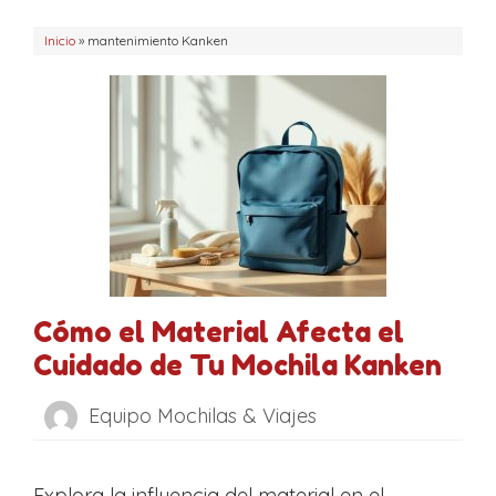
r
e
Inicio
í
»
mantenimiento Kanken
t
a
a
s
s
Cómo el Material Afecta el
Cuidado de Tu Mochila Kanken
Equipo Mochilas & Viajes
Explora la influencia del material en el