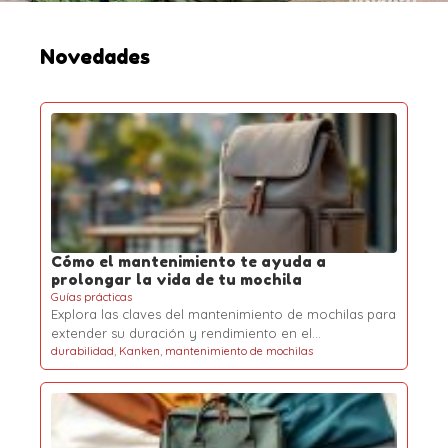
r
:
Novedades
Cómo el mantenimiento te ayuda a
prolongar la vida de tu mochila
Guías prácticas
Explora las claves del mantenimiento de mochilas para
extender su duración y rendimiento en el…
durabilidad
,
Kanken
,
mantenimiento de mochilas