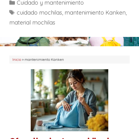
C
Cuidado y mantenimiento
a
E
cuidado mochilas
,
mantenimiento Kanken
,
t
t
material mochilas
e
i
g
q
o
u
r
e
Inicio
í
»
mantenimiento Kanken
t
a
a
s
s