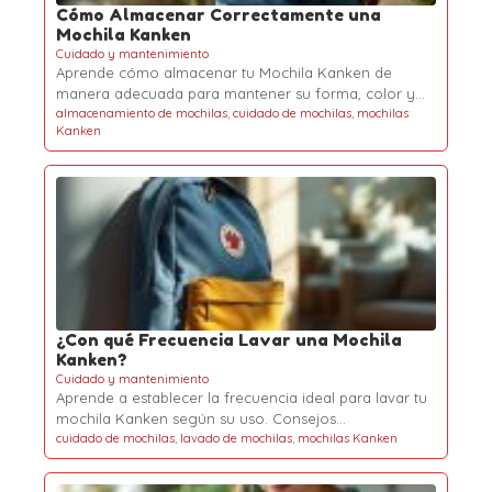
Cómo Almacenar Correctamente una
Mochila Kanken
Cuidado y mantenimiento
Aprende cómo almacenar tu Mochila Kanken de
manera adecuada para mantener su forma, color y…
almacenamiento de mochilas
,
cuidado de mochilas
,
mochilas
Kanken
¿Con qué Frecuencia Lavar una Mochila
Kanken?
Cuidado y mantenimiento
Aprende a establecer la frecuencia ideal para lavar tu
mochila Kanken según su uso. Consejos…
cuidado de mochilas
,
lavado de mochilas
,
mochilas Kanken