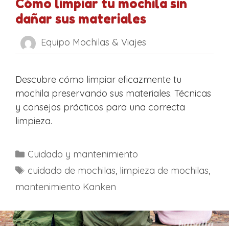
Cómo limpiar tu mochila sin
dañar sus materiales
Equipo Mochilas & Viajes
Descubre cómo limpiar eficazmente tu
mochila preservando sus materiales. Técnicas
y consejos prácticos para una correcta
limpieza.
C
Cuidado y mantenimiento
a
E
cuidado de mochilas
,
limpieza de mochilas
,
t
t
mantenimiento Kanken
e
i
g
q
o
u