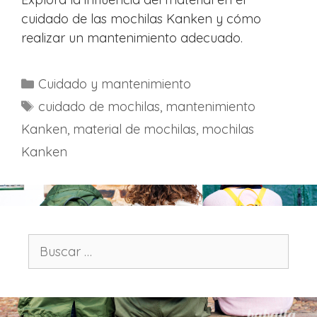
cuidado de las mochilas Kanken y cómo
realizar un mantenimiento adecuado.
C
Cuidado y mantenimiento
a
E
cuidado de mochilas
,
mantenimiento
t
t
Kanken
,
material de mochilas
,
mochilas
e
i
Kanken
g
q
o
u
r
e
í
t
a
a
B
s
s
u
s
c
a