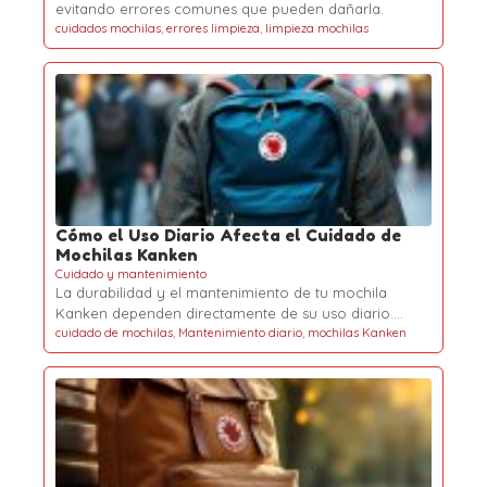
evitando errores comunes que pueden dañarla.
cuidados mochilas
,
errores limpieza
,
limpieza mochilas
Cómo el Uso Diario Afecta el Cuidado de
Mochilas Kanken
Cuidado y mantenimiento
La durabilidad y el mantenimiento de tu mochila
Kanken dependen directamente de su uso diario.…
cuidado de mochilas
,
Mantenimiento diario
,
mochilas Kanken