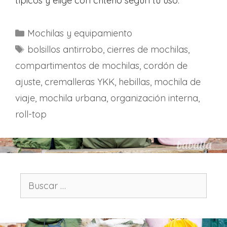
típicos y elige con criterio según tu uso.
C
Mochilas y equipamiento
a
E
bolsillos antirrobo
,
cierres de mochilas
,
t
t
compartimentos de mochilas
,
cordón de
e
i
ajuste
,
cremalleras YKK
,
hebillas
,
mochila de
g
q
viaje
,
mochila urbana
,
organización interna
,
o
u
roll-top
r
e
í
t
a
a
s
s
B
u
s
c