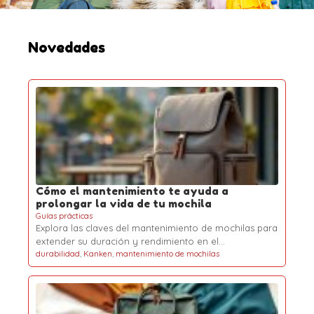
a
r
:
Novedades
Cómo el mantenimiento te ayuda a
prolongar la vida de tu mochila
Guías prácticas
Explora las claves del mantenimiento de mochilas para
extender su duración y rendimiento en el…
durabilidad
,
Kanken
,
mantenimiento de mochilas