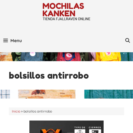
Saltar
al
contenido
Menu
bolsillos antirrobo
Inicio
»
bolsillos antirrobo