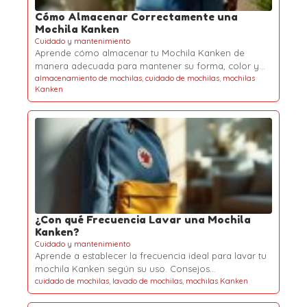
Cómo Almacenar Correctamente una
Mochila Kanken
Cuidado y mantenimiento
Aprende cómo almacenar tu Mochila Kanken de
manera adecuada para mantener su forma, color y…
almacenamiento de mochilas
,
cuidado de mochilas
,
mochilas
Kanken
¿Con qué Frecuencia Lavar una Mochila
Kanken?
Cuidado y mantenimiento
Aprende a establecer la frecuencia ideal para lavar tu
mochila Kanken según su uso. Consejos…
cuidado de mochilas
,
lavado de mochilas
,
mochilas Kanken