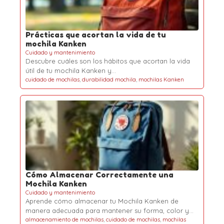
Prácticas que acortan la vida de tu
mochila Kanken
Cuidado y mantenimiento
Descubre cuáles son los hábitos que acortan la vida
útil de tu mochila Kanken y…
cuidado de mochilas
,
durabilidad mochila
,
mochilas Kanken
Cómo Almacenar Correctamente una
Mochila Kanken
Cuidado y mantenimiento
Aprende cómo almacenar tu Mochila Kanken de
manera adecuada para mantener su forma, color y…
almacenamiento de mochilas
,
cuidado de mochilas
,
mochilas