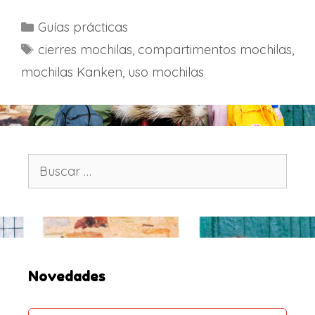
C
Guías prácticas
a
E
cierres mochilas
,
compartimentos mochilas
,
t
t
mochilas Kanken
,
uso mochilas
e
i
g
q
o
u
r
e
í
t
B
a
u
a
s
s
s
c
a
r
:
Novedades