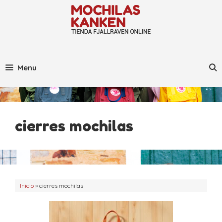
Saltar
al
contenido
Menu
cierres mochilas
Inicio
»
cierres mochilas