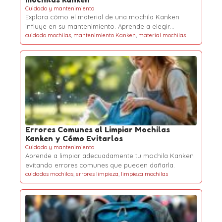
Cuidado y mantenimiento
Explora cómo el material de una mochila Kanken
influye en su mantenimiento. Aprende a elegir…
cuidado mochilas
,
mantenimiento Kanken
,
material mochilas
Errores Comunes al Limpiar Mochilas
Kanken y Cómo Evitarlos
Cuidado y mantenimiento
Aprende a limpiar adecuadamente tu mochila Kanken
evitando errores comunes que pueden dañarla.
cuidados mochilas
,
errores limpieza
,
limpieza mochilas