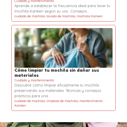
Cuidado y mantenimiento
Aprende a establecer la frecuencia ideal para lavar tu
mochila Kanken según su uso. Consejos…
cuidado de mochilas
,
lavado de mochilas
,
mochilas Kanken
Cómo limpiar tu mochila sin dañar sus
materiales
Cuidado y mantenimiento
Descubre cómo limpiar eficazmente tu mochila
preservando sus materiales. Técnicas y consejos
prácticos para una…
cuidado de mochilas
,
limpieza de mochilas
,
mantenimiento
Kanken