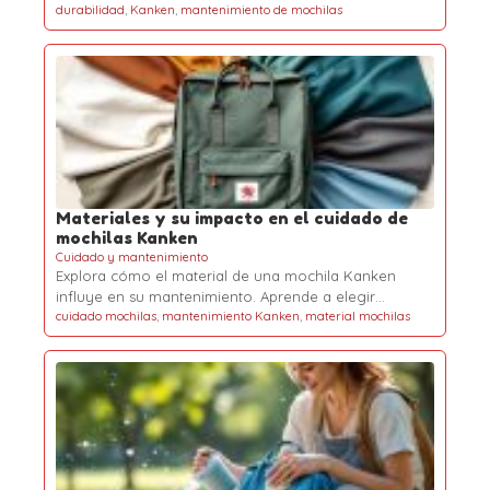
durabilidad
,
Kanken
,
mantenimiento de mochilas
Materiales y su impacto en el cuidado de
mochilas Kanken
Cuidado y mantenimiento
Explora cómo el material de una mochila Kanken
influye en su mantenimiento. Aprende a elegir…
cuidado mochilas
,
mantenimiento Kanken
,
material mochilas