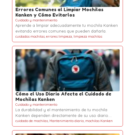
Errores Comunes al Limpiar Mochilas
Kanken y Cómo Evitarlos
Cuidado y mantenimiento
Aprende a limpiar adecuadamente tu mochila Kanken
evitando errores comunes que pueden dañarla.
cuidados mochilas
,
errores limpieza
,
limpieza mochilas
Cómo el Uso Diario Afecta el Cuidado de
Mochilas Kanken
Cuidado y mantenimiento
La durabilidad y el mantenimiento de tu mochila
Kanken dependen directamente de su uso diario.…
cuidado de mochilas
,
Mantenimiento diario
,
mochilas Kanken