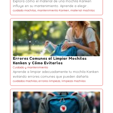
Explora cómo el material de una mochila Kanken
influye en su mantenimiento. Aprende a elegir…
cuidado mochilas
,
mantenimiento Kanken
,
material mochilas
Errores Comunes al Limpiar Mochilas
Kanken y Cómo Evitarlos
Cuidado y mantenimiento
Aprende a limpiar adecuadamente tu mochila Kanken
evitando errores comunes que pueden dañarla.
cuidados mochilas
,
errores limpieza
,
limpieza mochilas