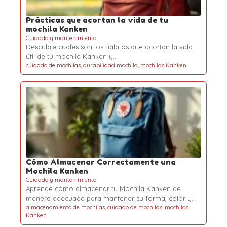
Prácticas que acortan la vida de tu
mochila Kanken
Cuidado y mantenimiento
Descubre cuáles son los hábitos que acortan la vida
útil de tu mochila Kanken y…
cuidado de mochilas
,
durabilidad mochila
,
mochilas Kanken
Cómo Almacenar Correctamente una
Mochila Kanken
Cuidado y mantenimiento
Aprende cómo almacenar tu Mochila Kanken de
manera adecuada para mantener su forma, color y…
almacenamiento de mochilas
,
cuidado de mochilas
,
mochilas
Kanken