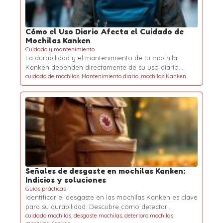
Cómo el Uso Diario Afecta el Cuidado de
Mochilas Kanken
Cuidado y mantenimiento
La durabilidad y el mantenimiento de tu mochila
Kanken dependen directamente de su uso diario.…
cuidado de mochilas
,
Mantenimiento diario
,
mochilas Kanken
Señales de desgaste en mochilas Kanken:
Indicios y soluciones
Guías prácticas
Identificar el desgaste en las mochilas Kanken es clave
para su durabilidad. Descubre cómo detectar…
cuidado mochilas
,
desgaste mochilas
,
deterioro mochilas
,