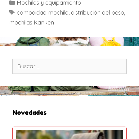
C
Mochilas y equipamiento
a
E
comodidad mochila
,
distribución del peso
,
t
t
mochilas Kanken
e
i
g
q
o
u
r
e
í
t
B
a
u
a
s
s
s
c
a
r
:
Novedades