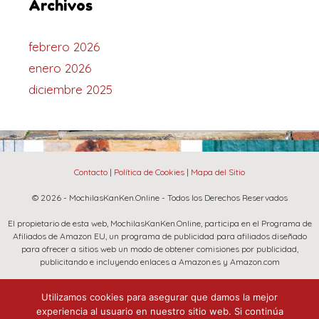
Archivos
febrero 2026
enero 2026
diciembre 2025
Contacto
|
Política de Cookies
|
Mapa del Sitio
© 2026 - MochilasKanKen.Online - Todos los Derechos Reservados
El propietario de esta web, MochilasKanKen.Online, participa en el Programa de
Afiliados de Amazon EU, un programa de publicidad para afiliados diseñado
para ofrecer a sitios web un modo de obtener comisiones por publicidad,
publicitando e incluyendo enlaces a Amazon.es y Amazon.com
La marca Fjallraven, Amazon y el logo de Amazon son marcas registradas de
Utilizamos cookies para asegurar que damos la mejor
Amazon.com, Inc. o sus afiliados.
experiencia al usuario en nuestro sitio web. Si continúa