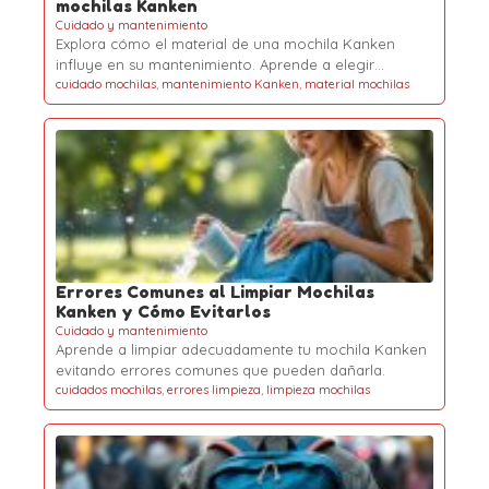
mochilas Kanken
Cuidado y mantenimiento
Explora cómo el material de una mochila Kanken
influye en su mantenimiento. Aprende a elegir…
cuidado mochilas
,
mantenimiento Kanken
,
material mochilas
Errores Comunes al Limpiar Mochilas
Kanken y Cómo Evitarlos
Cuidado y mantenimiento
Aprende a limpiar adecuadamente tu mochila Kanken
evitando errores comunes que pueden dañarla.
cuidados mochilas
,
errores limpieza
,
limpieza mochilas