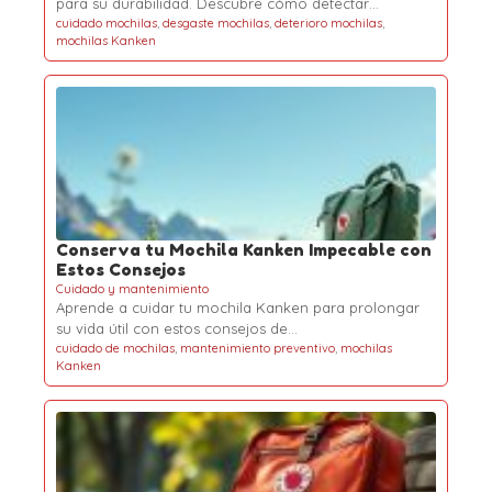
para su durabilidad. Descubre cómo detectar…
cuidado mochilas
,
desgaste mochilas
,
deterioro mochilas
,
mochilas Kanken
Conserva tu Mochila Kanken Impecable con
Estos Consejos
Cuidado y mantenimiento
Aprende a cuidar tu mochila Kanken para prolongar
su vida útil con estos consejos de…
cuidado de mochilas
,
mantenimiento preventivo
,
mochilas
Kanken