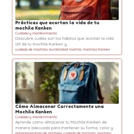
Prácticas que acortan la vida de tu
mochila Kanken
Cuidado y mantenimiento
Descubre cuáles son los hábitos que acortan la vida
útil de tu mochila Kanken y…
cuidado de mochilas
,
durabilidad mochila
,
mochilas Kanken
Cómo Almacenar Correctamente una
Mochila Kanken
Cuidado y mantenimiento
Aprende cómo almacenar tu Mochila Kanken de
manera adecuada para mantener su forma, color y…
almacenamiento de mochilas
,
cuidado de mochilas
,
mochilas