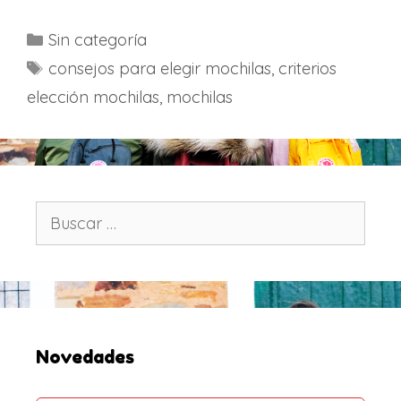
C
Sin categoría
a
E
consejos para elegir mochilas
,
criterios
t
t
elección mochilas
,
mochilas
e
i
g
q
o
u
r
e
í
t
B
a
u
a
s
s
s
c
a
r
:
Novedades