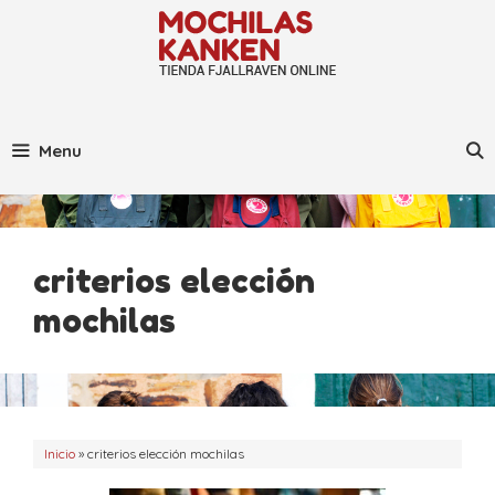
Saltar
al
contenido
Menu
criterios elección
mochilas
Inicio
»
criterios elección mochilas