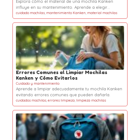
Explora cómo el material de una mochila Kanken
influye en su mantenimiento. Aprende a elegir…
cuidado mochilas
,
mantenimiento Kanken
,
material mochilas
Errores Comunes al Limpiar Mochilas
Kanken y Cómo Evitarlos
Cuidado y mantenimiento
Aprende a limpiar adecuadamente tu mochila Kanken
evitando errores comunes que pueden dañarla.
cuidados mochilas
,
errores limpieza
,
limpieza mochilas