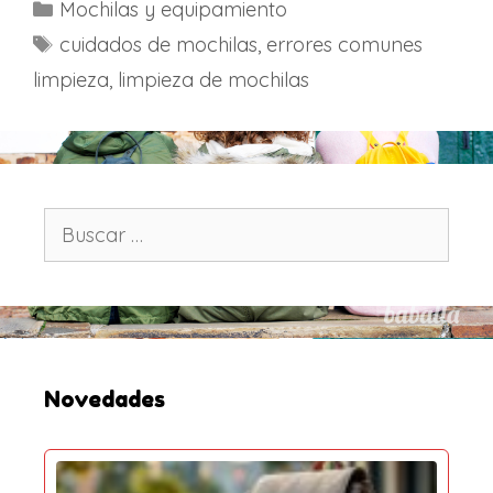
C
Mochilas y equipamiento
a
E
cuidados de mochilas
,
errores comunes
t
t
limpieza
,
limpieza de mochilas
e
i
g
q
o
u
r
e
í
t
B
a
u
a
s
s
s
c
a
r
:
Novedades