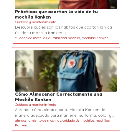
Prácticas que acortan la vida de tu
mochila Kanken
Cuidado y mantenimiento
Descubre cuáles son los hábitos que acortan la vida
útil de tu mochila Kanken y…
cuidado de mochilas
,
durabilidad mochila
,
mochilas Kanken
Cómo Almacenar Correctamente una
Mochila Kanken
Cuidado y mantenimiento
Aprende cómo almacenar tu Mochila Kanken de
manera adecuada para mantener su forma, color y…
almacenamiento de mochilas
,
cuidado de mochilas
,
mochilas
Kanken