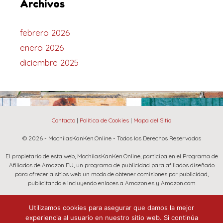
Archivos
febrero 2026
enero 2026
diciembre 2025
Contacto
|
Política de Cookies
|
Mapa del Sitio
© 2026 - MochilasKanKen.Online - Todos los Derechos Reservados
El propietario de esta web, MochilasKanKen.Online, participa en el Programa de
Afiliados de Amazon EU, un programa de publicidad para afiliados diseñado
para ofrecer a sitios web un modo de obtener comisiones por publicidad,
publicitando e incluyendo enlaces a Amazon.es y Amazon.com
La marca Fjallraven, Amazon y el logo de Amazon son marcas registradas de
Utilizamos cookies para asegurar que damos la mejor
Amazon.com, Inc. o sus afiliados.
experiencia al usuario en nuestro sitio web. Si continúa