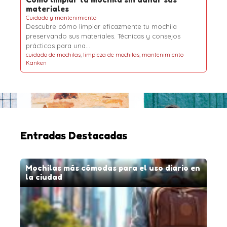
materiales
Cuidado y mantenimiento
Descubre cómo limpiar eficazmente tu mochila
preservando sus materiales. Técnicas y consejos
prácticos para una…
cuidado de mochilas
,
limpieza de mochilas
,
mantenimiento
Kanken
Entradas Destacadas
Mochilas más cómodas para el uso diario en
la ciudad