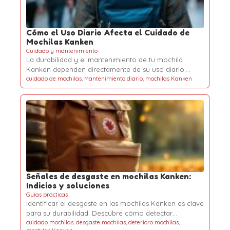
Cómo el Uso Diario Afecta el Cuidado de
Mochilas Kanken
Cuidado y mantenimiento
La durabilidad y el mantenimiento de tu mochila
Kanken dependen directamente de su uso diario.…
cuidado de mochilas
,
Mantenimiento diario
,
mochilas Kanken
Señales de desgaste en mochilas Kanken:
Indicios y soluciones
Guías prácticas
Identificar el desgaste en las mochilas Kanken es clave
para su durabilidad. Descubre cómo detectar…
cuidado mochilas
,
desgaste mochilas
,
deterioro mochilas
,