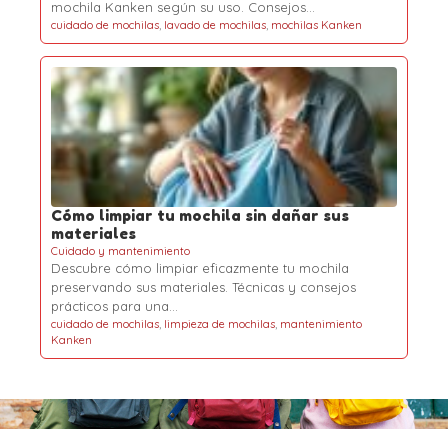
mochila Kanken según su uso. Consejos…
cuidado de mochilas
,
lavado de mochilas
,
mochilas Kanken
Cómo limpiar tu mochila sin dañar sus
materiales
Cuidado y mantenimiento
Descubre cómo limpiar eficazmente tu mochila
preservando sus materiales. Técnicas y consejos
prácticos para una…
cuidado de mochilas
,
limpieza de mochilas
,
mantenimiento
Kanken