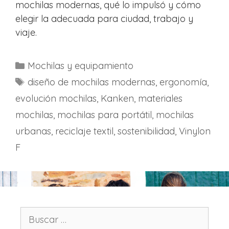
mochilas modernas, qué lo impulsó y cómo
elegir la adecuada para ciudad, trabajo y
viaje.
C
Mochilas y equipamiento
a
E
diseño de mochilas modernas
,
ergonomía
,
t
t
evolución mochilas
,
Kanken
,
materiales
e
i
mochilas
,
mochilas para portátil
,
mochilas
g
q
urbanas
,
reciclaje textil
,
sostenibilidad
,
Vinylon
o
u
F
r
e
í
t
a
a
s
s
B
u