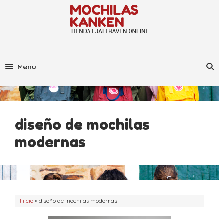
Saltar
al
contenido
Menu
diseño de mochilas
modernas
Inicio
»
diseño de mochilas modernas