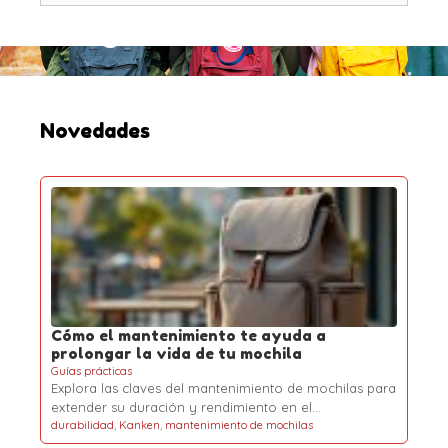
s
c
a
r
:
Novedades
Cómo el mantenimiento te ayuda a
prolongar la vida de tu mochila
Guías prácticas
Explora las claves del mantenimiento de mochilas para
extender su duración y rendimiento en el…
durabilidad
,
Kanken
,
mantenimiento de mochilas