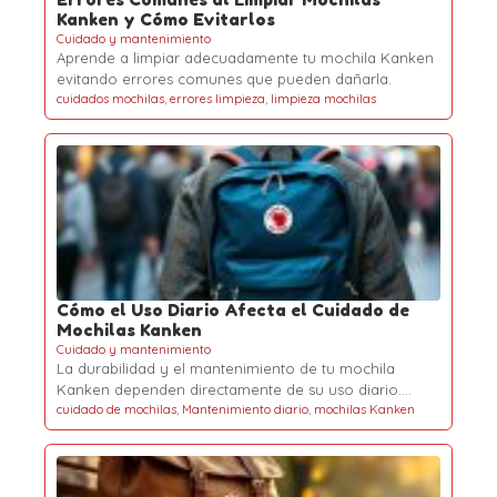
Kanken y Cómo Evitarlos
Cuidado y mantenimiento
Aprende a limpiar adecuadamente tu mochila Kanken
evitando errores comunes que pueden dañarla.
cuidados mochilas
,
errores limpieza
,
limpieza mochilas
Cómo el Uso Diario Afecta el Cuidado de
Mochilas Kanken
Cuidado y mantenimiento
La durabilidad y el mantenimiento de tu mochila
Kanken dependen directamente de su uso diario.…
cuidado de mochilas
,
Mantenimiento diario
,
mochilas Kanken