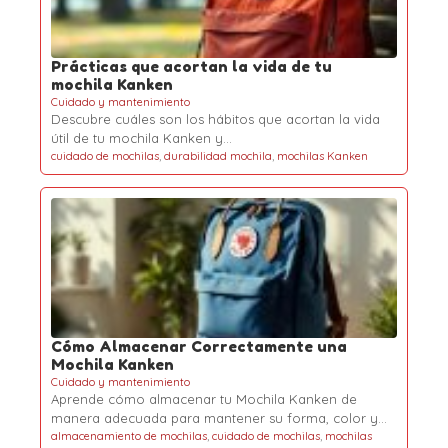
Prácticas que acortan la vida de tu
mochila Kanken
Cuidado y mantenimiento
Descubre cuáles son los hábitos que acortan la vida
útil de tu mochila Kanken y…
cuidado de mochilas
,
durabilidad mochila
,
mochilas Kanken
Cómo Almacenar Correctamente una
Mochila Kanken
Cuidado y mantenimiento
Aprende cómo almacenar tu Mochila Kanken de
manera adecuada para mantener su forma, color y…
almacenamiento de mochilas
,
cuidado de mochilas
,
mochilas