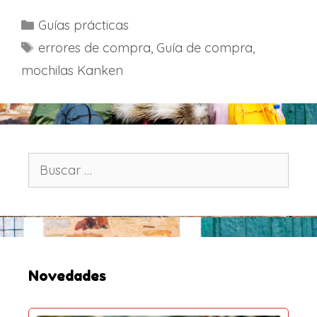
C
Guías prácticas
a
E
errores de compra
,
Guía de compra
,
t
t
mochilas Kanken
e
i
g
q
o
u
r
e
í
t
B
a
u
a
s
s
s
c
a
r
:
Novedades