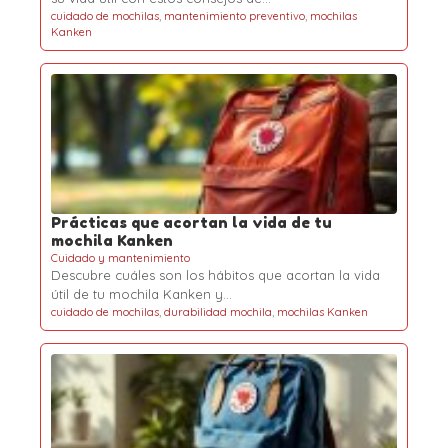
cuidado de mochilas
,
mantenimiento preventivo
,
mochilas
Kanken
Prácticas que acortan la vida de tu
mochila Kanken
Cuidado y mantenimiento
Descubre cuáles son los hábitos que acortan la vida
útil de tu mochila Kanken y…
cuidado de mochilas
,
durabilidad mochila
,
mochilas Kanken