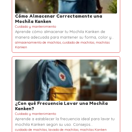
Cómo Almacenar Correctamente una
Mochila Kanken
Cuidado y mantenimiento
Aprende cómo almacenar tu Mochila Kanken de
manera adecuada para mantener su forma, color y…
almacenamiento de mochilas
,
cuidado de mochilas
,
mochilas
Kanken
¿Con qué Frecuencia Lavar una Mochila
Kanken?
Cuidado y mantenimiento
Aprende a establecer la frecuencia ideal para lavar tu
mochila Kanken según su uso. Consejos…
cuidado de mochilas
,
lavado de mochilas
,
mochilas Kanken