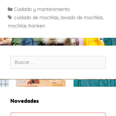
C
Cuidado y mantenimiento
a
E
cuidado de mochilas
,
lavado de mochilas
,
t
t
mochilas Kanken
e
i
g
q
o
u
r
e
í
t
B
a
u
a
s
s
s
c
a
r
:
Novedades