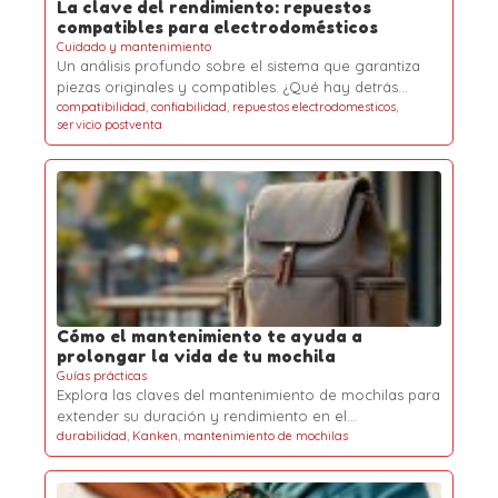
La clave del rendimiento: repuestos
compatibles para electrodomésticos
Cuidado y mantenimiento
Un análisis profundo sobre el sistema que garantiza
piezas originales y compatibles. ¿Qué hay detrás…
compatibilidad
,
confiabilidad
,
repuestos electrodomesticos
,
servicio postventa
Cómo el mantenimiento te ayuda a
prolongar la vida de tu mochila
Guías prácticas
Explora las claves del mantenimiento de mochilas para
extender su duración y rendimiento en el…
durabilidad
,
Kanken
,
mantenimiento de mochilas