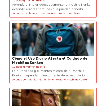
Cuidado y mantenimiento
Aprende a limpiar adecuadamente tu mochila Kanken
evitando errores comunes que pueden dañarla.
cuidados mochilas
,
errores limpieza
,
limpieza mochilas
Cómo el Uso Diario Afecta el Cuidado de
Mochilas Kanken
Cuidado y mantenimiento
La durabilidad y el mantenimiento de tu mochila
Kanken dependen directamente de su uso diario.…
cuidado de mochilas
,
Mantenimiento diario
,
mochilas Kanken