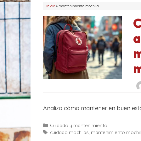
í
t
Inicio
»
mantenimiento mochila
a
a
C
s
s
a
m
m
Analiza cómo mantener en buen estad
C
Cuidado y mantenimiento
a
E
cuidado mochilas
,
mantenimiento mochi
t
t