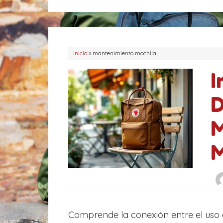
e
i
g
q
o
u
r
e
í
t
Inicio
»
mantenimiento mochila
a
a
I
s
s
D
M
M
Comprende la conexión entre el uso 