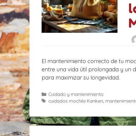
l
M
El mantenimiento correcto de tu moch
entre una vida útil prolongada y un 
para maximizar su longevidad.
C
Cuidado y mantenimiento
a
E
cuidados mochila Kanken
,
mantenimient
t
t
e
i
g
q
o
u
r
e