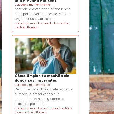
una Mochila Kanken?
Cuidado y mantenimiento
Aprende a establecer la frecuencia
ideal para lavar tu mochila Kanken
según su uso. Consejos…
cuidado de mochilas
,
lavado de mochilas
,
mochilas Kanken
Cómo limpiar tu mochila sin
dañar sus materiales
Cuidado y mantenimiento
Descubre cómo limpiar eficazmente
tu mochila preservando sus
materiales. Técnicas y consejos
prácticos para una…
cuidado de mochilas
,
limpieza de mochilas
,
mantenimiento Kanken