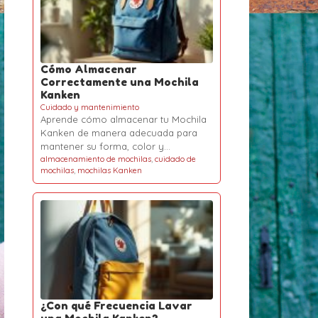
Cómo Almacenar
Correctamente una Mochila
Kanken
Cuidado y mantenimiento
Aprende cómo almacenar tu Mochila
Kanken de manera adecuada para
mantener su forma, color y…
almacenamiento de mochilas
,
cuidado de
mochilas
,
mochilas Kanken
¿Con qué Frecuencia Lavar