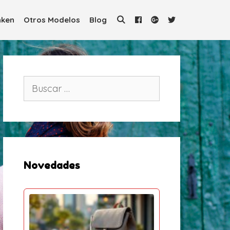
ken
Otros Modelos
Blog
B
u
s
c
a
r
:
Novedades