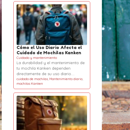
Cómo el Uso Diario Afecta el
Cuidado de Mochilas Kanken
Cuidado y mantenimiento
La durabilidad y el mantenimiento de
tu mochila Kanken dependen
directamente de su uso diario.…
cuidado de mochilas
,
Mantenimiento diario
,
mochilas Kanken