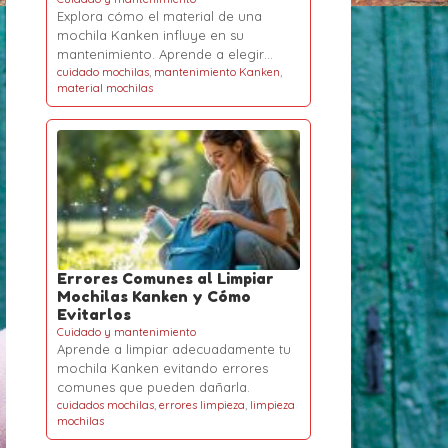
Explora cómo el material de una
mochila Kanken influye en su
mantenimiento. Aprende a elegir…
cuidado mochilas
,
mantenimiento Kanken
,
material mochilas
Errores Comunes al Limpiar
Mochilas Kanken y Cómo
Evitarlos
Cuidado y mantenimiento
Aprende a limpiar adecuadamente tu
mochila Kanken evitando errores
comunes que pueden dañarla.
cuidados mochilas
,
errores limpieza
,
limpieza
mochilas