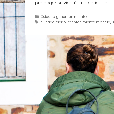
prolongar su vida útil y apariencia.
C
Cuidado y mantenimiento
a
E
cuidado diario
,
mantenimiento mochila
,
u
t
t
e
i
g
q
o
u
r
e
í
t
a
a
s
s