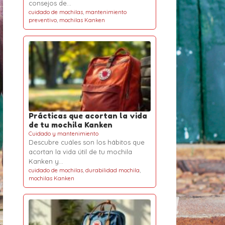
consejos de…
cuidado de mochilas
,
mantenimiento
preventivo
,
mochilas Kanken
Prácticas que acortan la vida
de tu mochila Kanken
Cuidado y mantenimiento
Descubre cuáles son los hábitos que
acortan la vida útil de tu mochila
Kanken y…
cuidado de mochilas
,
durabilidad mochila
,
mochilas Kanken