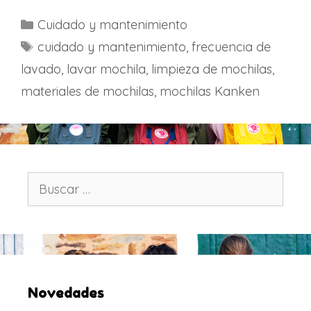
C
Cuidado y mantenimiento
a
E
cuidado y mantenimiento
,
frecuencia de
t
t
lavado
,
lavar mochila
,
limpieza de mochilas
,
e
i
materiales de mochilas
,
mochilas Kanken
g
q
o
u
r
e
í
t
a
a
B
s
s
u
s
c
a
r
:
Novedades