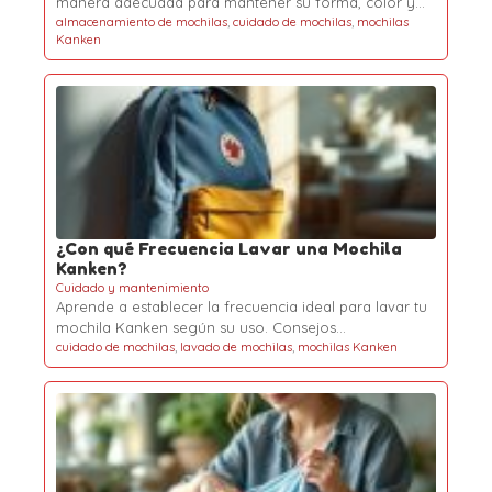
manera adecuada para mantener su forma, color y…
almacenamiento de mochilas
,
cuidado de mochilas
,
mochilas
Kanken
¿Con qué Frecuencia Lavar una Mochila
Kanken?
Cuidado y mantenimiento
Aprende a establecer la frecuencia ideal para lavar tu
mochila Kanken según su uso. Consejos…
cuidado de mochilas
,
lavado de mochilas
,
mochilas Kanken