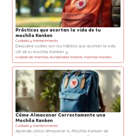
Prácticas que acortan la vida de tu
mochila Kanken
Cuidado y mantenimiento
Descubre cuáles son los hábitos que acortan la vida
útil de tu mochila Kanken y…
cuidado de mochilas
,
durabilidad mochila
,
mochilas Kanken
Cómo Almacenar Correctamente una
Mochila Kanken
Cuidado y mantenimiento
Aprende cómo almacenar tu Mochila Kanken de