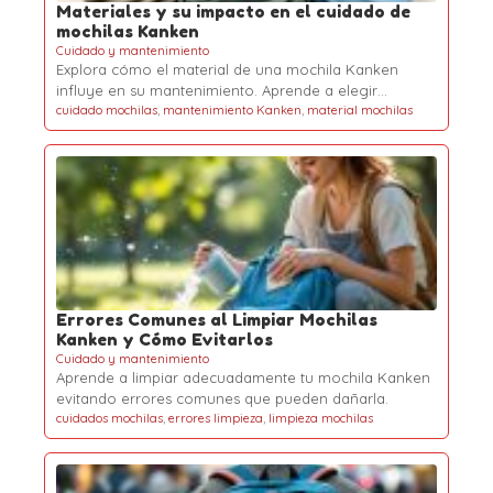
Materiales y su impacto en el cuidado de
mochilas Kanken
Cuidado y mantenimiento
Explora cómo el material de una mochila Kanken
influye en su mantenimiento. Aprende a elegir…
cuidado mochilas
,
mantenimiento Kanken
,
material mochilas
Errores Comunes al Limpiar Mochilas
Kanken y Cómo Evitarlos
Cuidado y mantenimiento
Aprende a limpiar adecuadamente tu mochila Kanken
evitando errores comunes que pueden dañarla.
cuidados mochilas
,
errores limpieza
,
limpieza mochilas