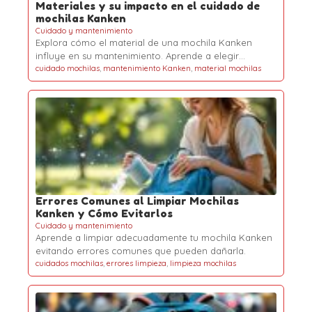
Materiales y su impacto en el cuidado de
mochilas Kanken
Cuidado y mantenimiento
Explora cómo el material de una mochila Kanken
influye en su mantenimiento. Aprende a elegir…
cuidado mochilas
,
mantenimiento Kanken
,
material mochilas
Errores Comunes al Limpiar Mochilas
Kanken y Cómo Evitarlos
Cuidado y mantenimiento
Aprende a limpiar adecuadamente tu mochila Kanken
evitando errores comunes que pueden dañarla.
cuidados mochilas
,
errores limpieza
,
limpieza mochilas