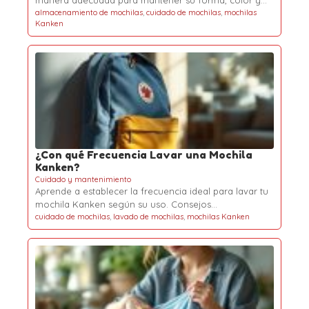
manera adecuada para mantener su forma, color y…
almacenamiento de mochilas
,
cuidado de mochilas
,
mochilas
Kanken
¿Con qué Frecuencia Lavar una Mochila
Kanken?
Cuidado y mantenimiento
Aprende a establecer la frecuencia ideal para lavar tu
mochila Kanken según su uso. Consejos…
cuidado de mochilas
,
lavado de mochilas
,
mochilas Kanken