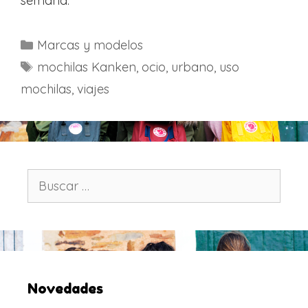
semana.
C
Marcas y modelos
a
E
mochilas Kanken
,
ocio
,
urbano
,
uso
t
t
mochilas
,
viajes
e
i
g
q
o
u
r
e
í
t
B
a
u
a
s
s
s
c
a
r
:
Novedades