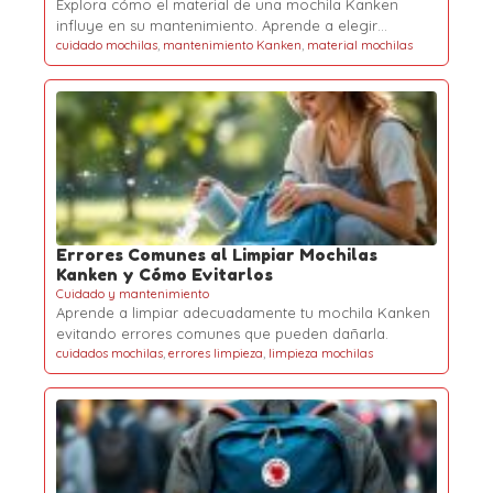
Explora cómo el material de una mochila Kanken
influye en su mantenimiento. Aprende a elegir…
cuidado mochilas
,
mantenimiento Kanken
,
material mochilas
Errores Comunes al Limpiar Mochilas
Kanken y Cómo Evitarlos
Cuidado y mantenimiento
Aprende a limpiar adecuadamente tu mochila Kanken
evitando errores comunes que pueden dañarla.
cuidados mochilas
,
errores limpieza
,
limpieza mochilas