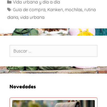
C
Vida urbana y día a día
a
E
Guía de compra
,
Kanken
,
mochilas
,
rutina
t
t
diaria
,
vida urbana
e
i
g
q
o
u
r
e
í
t
B
a
u
a
s
s
s
c
a
r
:
Novedades