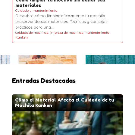
materiales
Cuidado y mantenimiento
Descubre cómo limpiar eficazmente tu mochila
preservando sus materiales. Técnicas y consejos
prácticos para una…
cuidado de mochilas
,
limpieza de mochilas
,
mantenimiento
Kanken
Entradas Destacadas
Cómo el Material Afecta el Cuidado de tu
Mochila Kanken