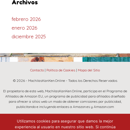
Archivos
febrero 2026
enero 2026
diciembre 2025
Contacto
|
Política de Cookies
|
Mapa del Sitio
© 2026 - MochilasKanKen.Online - Todos los Derechos Reservados
El propietario de esta web, MochilasKanKen.Online, participa en el Programa de
Afiliados de Amazon EU, un programa de publicidad para afiliados diseñado
para ofrecer a sitios web un modo de obtener comisiones por publicidad,
publicitando e incluyendo enlaces a Amazon.es y Amazon.com
La marca Fjallraven, Amazon y el logo de Amazon son marcas registradas de
Utilizamos cookies para asegurar que damos la mejor
Amazon.com, Inc. o sus afiliados.
experiencia al usuario en nuestro sitio web. Si continúa