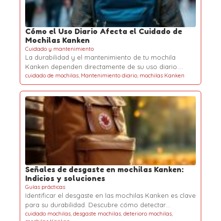
Cómo el Uso Diario Afecta el Cuidado de
Mochilas Kanken
Cuidado y mantenimiento
La durabilidad y el mantenimiento de tu mochila
Kanken dependen directamente de su uso diario.…
cuidado de mochilas
,
Mantenimiento diario
,
mochilas Kanken
Señales de desgaste en mochilas Kanken:
Indicios y soluciones
Guías prácticas
Identificar el desgaste en las mochilas Kanken es clave
para su durabilidad. Descubre cómo detectar…
cuidado mochilas
,
desgaste mochilas
,
deterioro mochilas
,