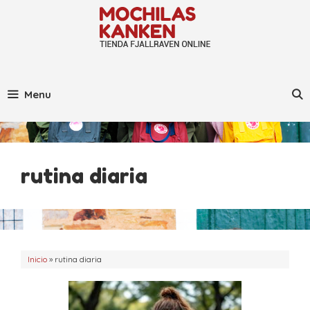
Saltar
al
contenido
Menu
rutina diaria
Inicio
»
rutina diaria