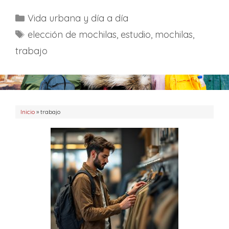
C
Vida urbana y día a día
a
E
elección de mochilas
,
estudio
,
mochilas
,
t
t
trabajo
e
i
g
q
o
u
r
e
Inicio
í
»
trabajo
t
a
a
s
s