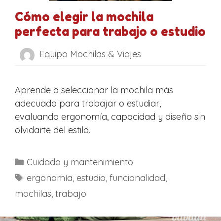
Cómo elegir la mochila
perfecta para trabajo o estudio
Equipo Mochilas & Viajes
Aprende a seleccionar la mochila más
adecuada para trabajar o estudiar,
evaluando ergonomía, capacidad y diseño sin
olvidarte del estilo.
C
Cuidado y mantenimiento
a
E
ergonomía
,
estudio
,
funcionalidad
,
t
t
mochilas
,
trabajo
e
i
g
q