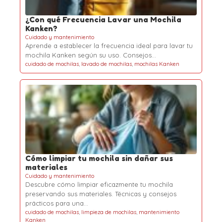
¿Con qué Frecuencia Lavar una Mochila
Kanken?
Cuidado y mantenimiento
Aprende a establecer la frecuencia ideal para lavar tu
mochila Kanken según su uso. Consejos…
cuidado de mochilas
,
lavado de mochilas
,
mochilas Kanken
Cómo limpiar tu mochila sin dañar sus
materiales
Cuidado y mantenimiento
Descubre cómo limpiar eficazmente tu mochila
preservando sus materiales. Técnicas y consejos
prácticos para una…
cuidado de mochilas
,
limpieza de mochilas
,
mantenimiento
Kanken