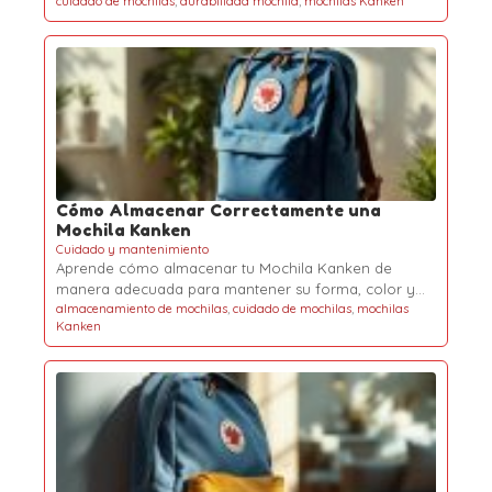
cuidado de mochilas
,
durabilidad mochila
,
mochilas Kanken
Cómo Almacenar Correctamente una
Mochila Kanken
Cuidado y mantenimiento
Aprende cómo almacenar tu Mochila Kanken de
manera adecuada para mantener su forma, color y…
almacenamiento de mochilas
,
cuidado de mochilas
,
mochilas
Kanken