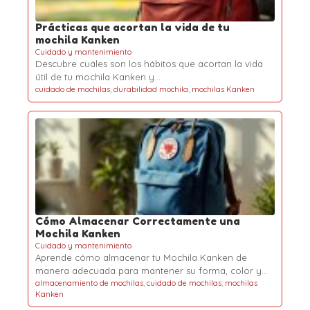
Prácticas que acortan la vida de tu
mochila Kanken
Cuidado y mantenimiento
Descubre cuáles son los hábitos que acortan la vida
útil de tu mochila Kanken y…
cuidado de mochilas
,
durabilidad mochila
,
mochilas Kanken
Cómo Almacenar Correctamente una
Mochila Kanken
Cuidado y mantenimiento
Aprende cómo almacenar tu Mochila Kanken de
manera adecuada para mantener su forma, color y…
almacenamiento de mochilas
,
cuidado de mochilas
,
mochilas
Kanken