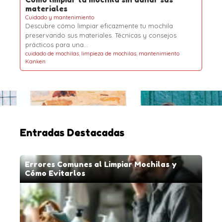
materiales
Cuidado y mantenimiento
Descubre cómo limpiar eficazmente tu mochila
preservando sus materiales. Técnicas y consejos
prácticos para una…
cuidado de mochilas
,
limpieza de mochilas
,
mantenimiento
Kanken
Entradas Destacadas
Errores Comunes al Limpiar Mochilas y
Cómo Evitarlos