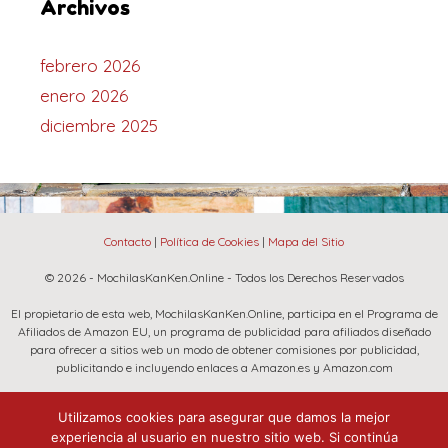
Archivos
febrero 2026
enero 2026
diciembre 2025
Contacto
|
Política de Cookies
|
Mapa del Sitio
© 2026 - MochilasKanKen.Online - Todos los Derechos Reservados
El propietario de esta web, MochilasKanKen.Online, participa en el Programa de
Afiliados de Amazon EU, un programa de publicidad para afiliados diseñado
para ofrecer a sitios web un modo de obtener comisiones por publicidad,
publicitando e incluyendo enlaces a Amazon.es y Amazon.com
La marca Fjallraven, Amazon y el logo de Amazon son marcas registradas de
Utilizamos cookies para asegurar que damos la mejor
Amazon.com, Inc. o sus afiliados.
experiencia al usuario en nuestro sitio web. Si continúa