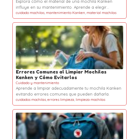
Explora cómo el material de una mochila Kanken
influye en su mantenimiento. Aprende a elegir…
cuidado mochilas
,
mantenimiento Kanken
,
material mochilas
Errores Comunes al Limpiar Mochilas
Kanken y Cómo Evitarlos
Cuidado y mantenimiento
Aprende a limpiar adecuadamente tu mochila Kanken
evitando errores comunes que pueden dañarla.
cuidados mochilas
,
errores limpieza
,
limpieza mochilas