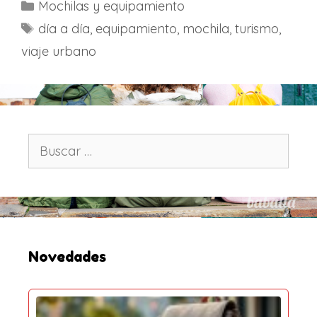
C
Mochilas y equipamiento
a
E
día a día
,
equipamiento
,
mochila
,
turismo
,
t
t
viaje urbano
e
i
g
q
o
u
r
e
í
t
B
a
u
a
s
s
s
c
a
r
:
Novedades