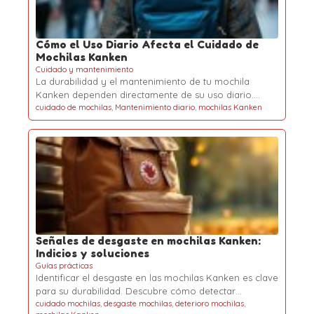
Cómo el Uso Diario Afecta el Cuidado de
Mochilas Kanken
Cuidado y mantenimiento
La durabilidad y el mantenimiento de tu mochila
Kanken dependen directamente de su uso diario.…
cuidado de mochilas
,
Mantenimiento diario
,
mochilas Kanken
Señales de desgaste en mochilas Kanken:
Indicios y soluciones
Guías prácticas
Identificar el desgaste en las mochilas Kanken es clave
para su durabilidad. Descubre cómo detectar…
cuidado mochilas
,
desgaste mochilas
,
deterioro mochilas
,