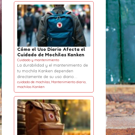
Cómo el Uso Diario Afecta el
Cuidado de Mochilas Kanken
Cuidado y mantenimiento
La durabilidad y el mantenimiento de
tu mochila Kanken dependen
directamente de su uso diario.…
cuidado de mochilas
,
Mantenimiento diario
,
mochilas Kanken