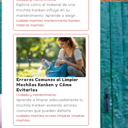
Explora cómo el material de una
mochila Kanken influye en su
mantenimiento. Aprende a elegir…
cuidado mochilas
,
mantenimiento Kanken
,
material mochilas
Errores Comunes al Limpiar
Mochilas Kanken y Cómo
Evitarlos
Cuidado y mantenimiento
Aprende a limpiar adecuadamente tu
mochila Kanken evitando errores
comunes que pueden dañarla.
cuidados mochilas
,
errores limpieza
,
limpieza
mochilas