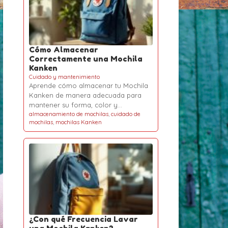
Cómo Almacenar
Correctamente una Mochila
Kanken
Cuidado y mantenimiento
Aprende cómo almacenar tu Mochila
Kanken de manera adecuada para
mantener su forma, color y…
almacenamiento de mochilas
,
cuidado de
mochilas
,
mochilas Kanken
¿Con qué Frecuencia Lavar