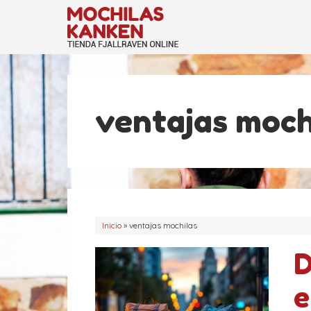
Saltar
al
contenido
ventajas moch
Inicio
»
ventajas mochilas
D
e