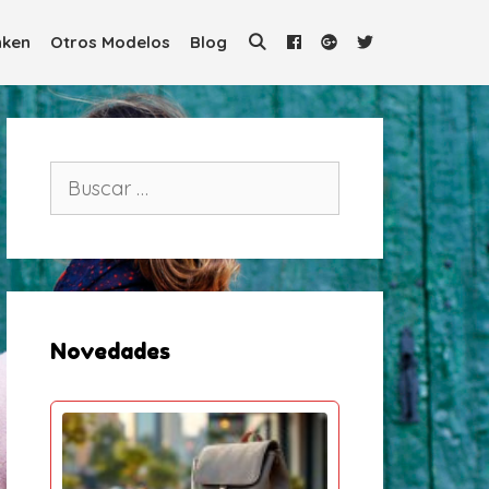
ken
Otros Modelos
Blog
B
u
s
c
a
r
:
Novedades