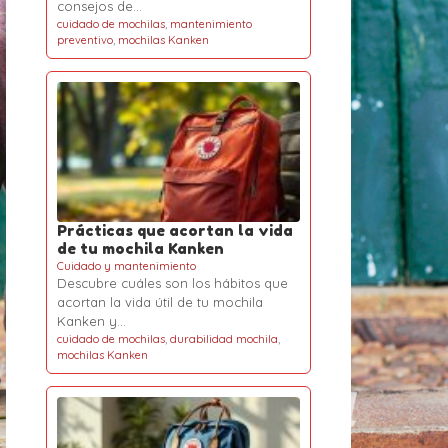
consejos de…
cuidado de mochilas
,
mantenimiento
preventivo
,
mochilas Kanken
Prácticas que acortan la vida
de tu mochila Kanken
Cuidado y mantenimiento
Descubre cuáles son los hábitos que
acortan la vida útil de tu mochila
Kanken y…
cuidado de mochilas
,
durabilidad mochila
,
mochilas Kanken