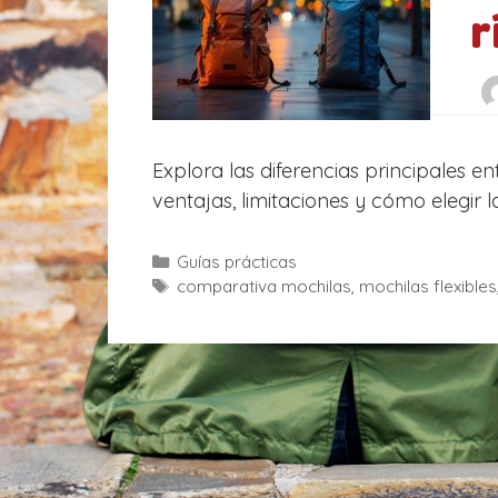
r
Explora las diferencias principales ent
ventajas, limitaciones y cómo elegir 
C
Guías prácticas
a
E
comparativa mochilas
,
mochilas flexibles
t
t
e
i
g
q
o
u
r
e
í
t
a
a
s
s