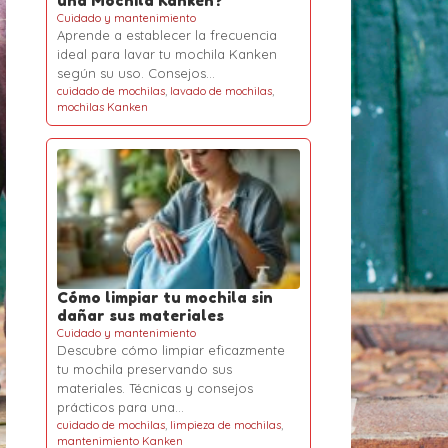
una Mochila Kanken?
Cuidado y mantenimiento
Aprende a establecer la frecuencia
ideal para lavar tu mochila Kanken
según su uso. Consejos…
cuidado de mochilas
,
lavado de mochilas
,
mochilas Kanken
Cómo limpiar tu mochila sin
dañar sus materiales
Cuidado y mantenimiento
Descubre cómo limpiar eficazmente
tu mochila preservando sus
materiales. Técnicas y consejos
prácticos para una…
cuidado de mochilas
,
limpieza de mochilas
,
mantenimiento Kanken