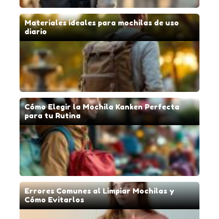
Materiales ideales para mochilas de uso
diario
Cómo Elegir la Mochila Kanken Perfecta
para tu Rutina
Errores Comunes al Limpiar Mochilas y
Cómo Evitarlos