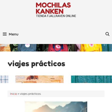
Saltar
al
contenido
Menu
viajes prácticos
Inicio
»
viajes prácticos