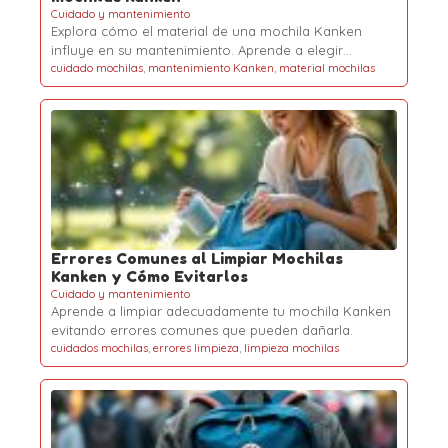
Cuidado y mantenimiento
Explora cómo el material de una mochila Kanken
influye en su mantenimiento. Aprende a elegir…
cuidado mochilas
,
mantenimiento Kanken
,
material mochilas
Errores Comunes al Limpiar Mochilas
Kanken y Cómo Evitarlos
Cuidado y mantenimiento
Aprende a limpiar adecuadamente tu mochila Kanken
evitando errores comunes que pueden dañarla.
cuidados mochilas
,
errores limpieza
,
limpieza mochilas