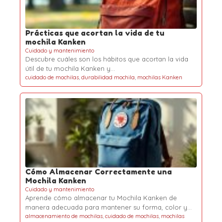
Prácticas que acortan la vida de tu
mochila Kanken
Cuidado y mantenimiento
Descubre cuáles son los hábitos que acortan la vida
útil de tu mochila Kanken y…
cuidado de mochilas
,
durabilidad mochila
,
mochilas Kanken
Cómo Almacenar Correctamente una
Mochila Kanken
Cuidado y mantenimiento
Aprende cómo almacenar tu Mochila Kanken de
manera adecuada para mantener su forma, color y…
almacenamiento de mochilas
,
cuidado de mochilas
,
mochilas