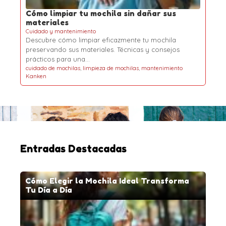
Cómo limpiar tu mochila sin dañar sus
materiales
Cuidado y mantenimiento
Descubre cómo limpiar eficazmente tu mochila
preservando sus materiales. Técnicas y consejos
prácticos para una…
cuidado de mochilas
,
limpieza de mochilas
,
mantenimiento
Kanken
Entradas Destacadas
Cómo Elegir la Mochila Ideal Transforma
Tu Día a Día