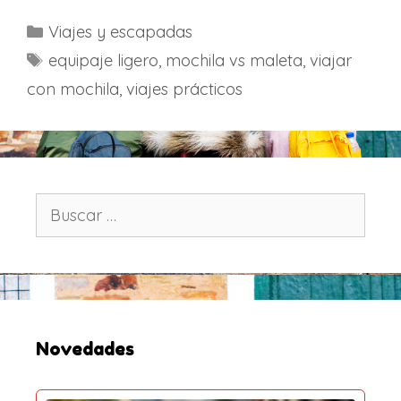
C
Viajes y escapadas
a
E
equipaje ligero
,
mochila vs maleta
,
viajar
t
t
con mochila
,
viajes prácticos
e
i
g
q
o
u
r
e
í
t
B
a
u
a
s
s
s
c
a
r
:
Novedades