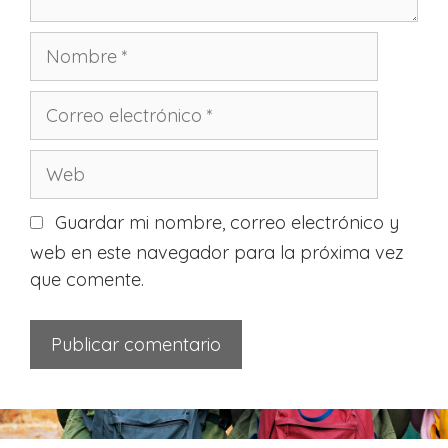
a
i
s
o
N
o
m
C
b
o
r
r
W
e
r
e
e
b
Guardar mi nombre, correo electrónico y
o
web en este navegador para la próxima vez
e
que comente.
l
e
c
t
r
ó