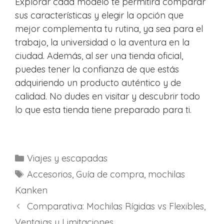
Explorar cada modelo te permitirá comparar
sus características y elegir la opción que
mejor complementa tu rutina, ya sea para el
trabajo, la universidad o la aventura en la
ciudad. Además, al ser una tienda oficial,
puedes tener la confianza de que estás
adquiriendo un producto auténtico y de
calidad. No dudes en visitar y descubrir todo
lo que esta tienda tiene preparado para ti.
C
Viajes y escapadas
a
E
Accesorios
,
Guía de compra
,
mochilas
t
t
Kanken
e
i
N
Comparativa: Mochilas Rígidas vs Flexibles,
g
q
a
Ventajas y Limitaciones