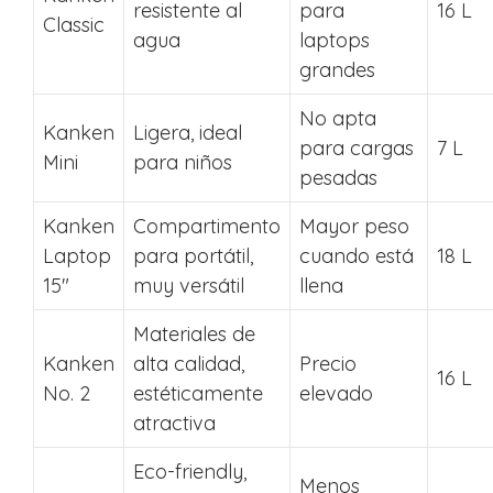
resistente al
para
16 L
Classic
agua
laptops
grandes
No apta
Kanken
Ligera, ideal
para cargas
7 L
Mini
para niños
pesadas
Kanken
Compartimento
Mayor peso
Laptop
para portátil,
cuando está
18 L
15″
muy versátil
llena
Materiales de
Kanken
alta calidad,
Precio
16 L
No. 2
estéticamente
elevado
atractiva
Eco-friendly,
Menos