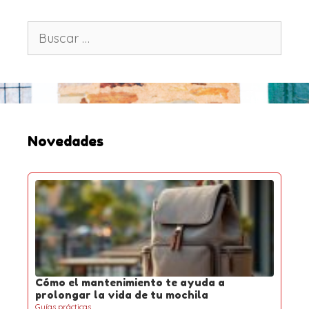
n
i
B
c
u
o
s
c
a
r
:
Novedades
Cómo el mantenimiento te ayuda a
prolongar la vida de tu mochila
Guías prácticas