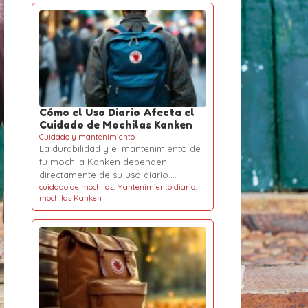
Cómo el Uso Diario Afecta el
Cuidado de Mochilas Kanken
Cuidado y mantenimiento
La durabilidad y el mantenimiento de
tu mochila Kanken dependen
directamente de su uso diario.…
cuidado de mochilas
,
Mantenimiento diario
,
mochilas Kanken