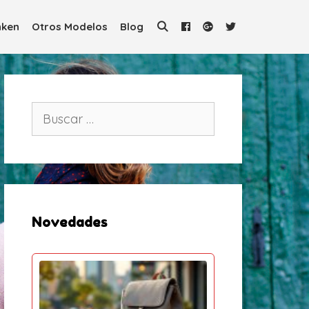
ken
Otros Modelos
Blog
B
u
s
c
a
r
:
Novedades