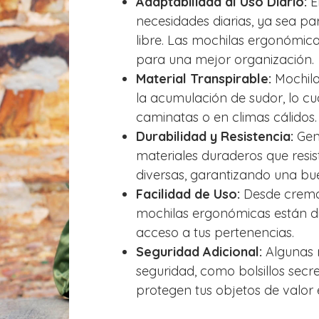
Adaptabilidad al Uso Diario:
E
necesidades diarias, ya sea para
libre. Las mochilas ergonómica
para una mejor organización.
Material Transpirable:
Mochila
la acumulación de sudor, lo cu
caminatas o en climas cálidos.
Durabilidad y Resistencia:
Gene
materiales duraderos que resist
diversas, garantizando una bue
Facilidad de Uso:
Desde cremall
mochilas ergonómicas están di
acceso a tus pertenencias.
Seguridad Adicional:
Algunas m
seguridad, como bolsillos secre
protegen tus objetos de valor 