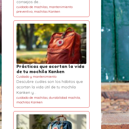
consejos de…
cuidado de mochilas
,
mantenimiento
preventivo
,
mochilas Kanken
Prácticas que acortan la vida
de tu mochila Kanken
Cuidado y mantenimiento
Descubre cuáles son los hábitos que
acortan la vida útil de tu mochila
Kanken y…
cuidado de mochilas
,
durabilidad mochila
,
mochilas Kanken