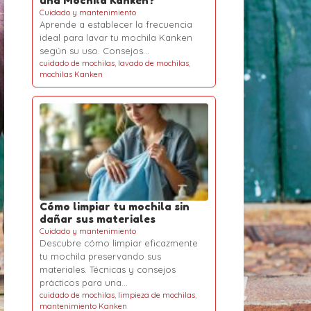
una Mochila Kanken?
Cuidado y mantenimiento
Aprende a establecer la frecuencia
ideal para lavar tu mochila Kanken
según su uso. Consejos…
cuidado de mochilas
,
lavado de mochilas
,
mochilas Kanken
Cómo limpiar tu mochila sin
dañar sus materiales
Cuidado y mantenimiento
Descubre cómo limpiar eficazmente
tu mochila preservando sus
materiales. Técnicas y consejos
prácticos para una…
cuidado de mochilas
,
limpieza de mochilas
,
mantenimiento Kanken