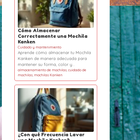
Cómo Almacenar
Correctamente una Mochila
Kanken
Cuidado y mantenimiento
Aprende cómo almacenar tu Mochila
Kanken de manera adecuada para
mantener su forma, color y…
almacenamiento de mochilas
,
cuidado de
mochilas
,
mochilas Kanken
¿Con qué Frecuencia Lavar