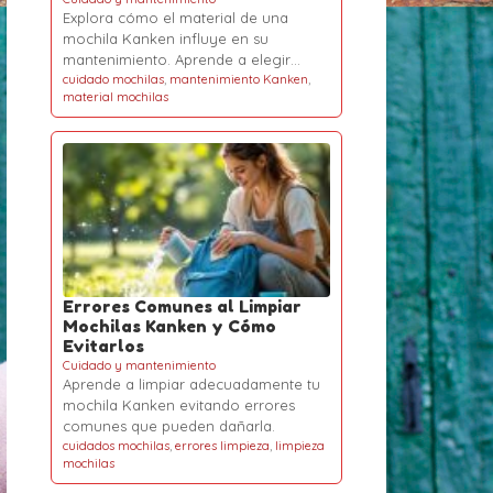
Explora cómo el material de una
mochila Kanken influye en su
mantenimiento. Aprende a elegir…
cuidado mochilas
,
mantenimiento Kanken
,
material mochilas
Errores Comunes al Limpiar
Mochilas Kanken y Cómo
Evitarlos
Cuidado y mantenimiento
Aprende a limpiar adecuadamente tu
mochila Kanken evitando errores
comunes que pueden dañarla.
cuidados mochilas
,
errores limpieza
,
limpieza
mochilas