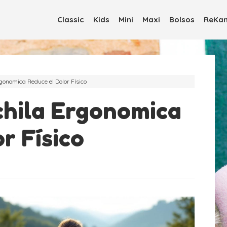
Classic
Kids
Mini
Maxi
Bolsos
ReKan
onomica Reduce el Dolor Físico
hila Ergonomica
r Físico