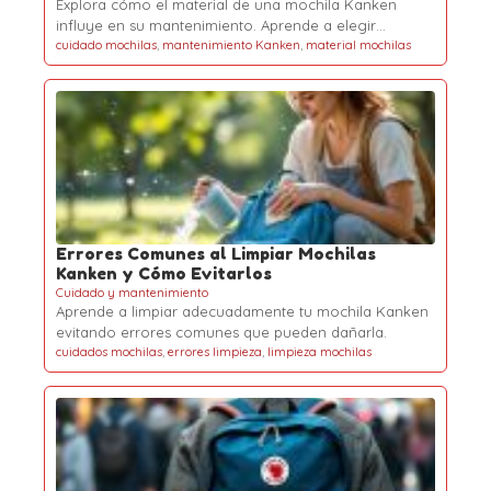
Explora cómo el material de una mochila Kanken
influye en su mantenimiento. Aprende a elegir…
cuidado mochilas
,
mantenimiento Kanken
,
material mochilas
Errores Comunes al Limpiar Mochilas
Kanken y Cómo Evitarlos
Cuidado y mantenimiento
Aprende a limpiar adecuadamente tu mochila Kanken
evitando errores comunes que pueden dañarla.
cuidados mochilas
,
errores limpieza
,
limpieza mochilas