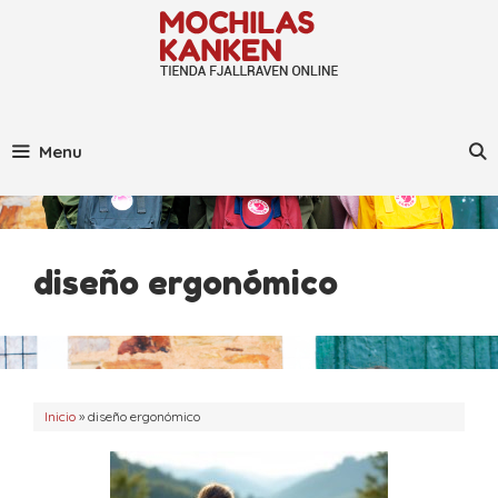
Saltar
al
contenido
Menu
diseño ergonómico
Inicio
»
diseño ergonómico