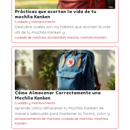
Prácticas que acortan la vida de tu
mochila Kanken
Cuidado y mantenimiento
Descubre cuáles son los hábitos que acortan la vida
útil de tu mochila Kanken y…
cuidado de mochilas
,
durabilidad mochila
,
mochilas Kanken
Cómo Almacenar Correctamente una
Mochila Kanken
Cuidado y mantenimiento
Aprende cómo almacenar tu Mochila Kanken de
manera adecuada para mantener su forma, color y…
almacenamiento de mochilas
,
cuidado de mochilas
,
mochilas
Kanken