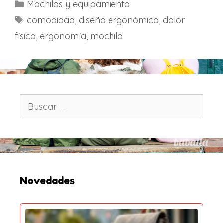
C
Mochilas y equipamiento
a
E
comodidad
,
diseño ergonómico
,
dolor
t
t
físico
,
ergonomía
,
mochila
e
i
g
q
o
u
r
e
í
t
B
a
u
a
s
s
s
c
a
r
:
Novedades