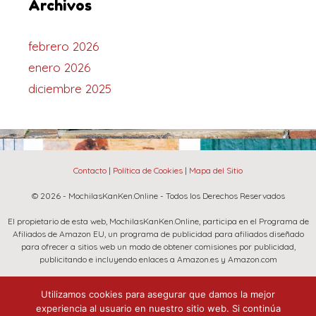
Archivos
febrero 2026
enero 2026
diciembre 2025
Contacto
|
Política de Cookies
|
Mapa del Sitio
© 2026 - MochilasKanKen.Online - Todos los Derechos Reservados
El propietario de esta web, MochilasKanKen.Online, participa en el Programa de
Afiliados de Amazon EU, un programa de publicidad para afiliados diseñado
para ofrecer a sitios web un modo de obtener comisiones por publicidad,
publicitando e incluyendo enlaces a Amazon.es y Amazon.com
La marca Fjallraven, Amazon y el logo de Amazon son marcas registradas de
Utilizamos cookies para asegurar que damos la mejor
Amazon.com, Inc. o sus afiliados.
experiencia al usuario en nuestro sitio web. Si continúa