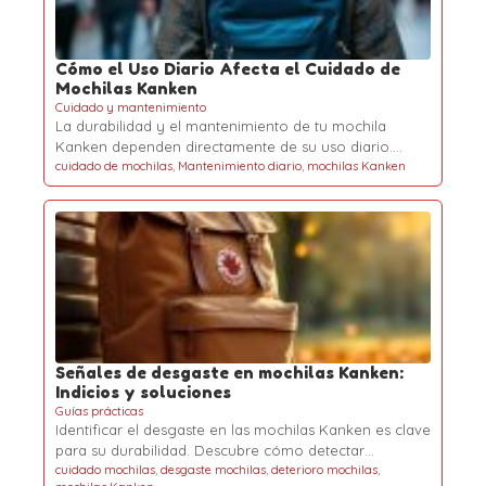
Cómo el Uso Diario Afecta el Cuidado de
Mochilas Kanken
Cuidado y mantenimiento
La durabilidad y el mantenimiento de tu mochila
Kanken dependen directamente de su uso diario.…
cuidado de mochilas
,
Mantenimiento diario
,
mochilas Kanken
Señales de desgaste en mochilas Kanken:
Indicios y soluciones
Guías prácticas
Identificar el desgaste en las mochilas Kanken es clave
para su durabilidad. Descubre cómo detectar…
cuidado mochilas
,
desgaste mochilas
,
deterioro mochilas
,