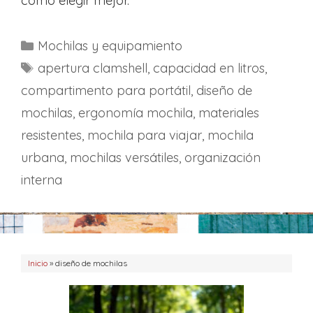
cómo elegir mejor.
C
Mochilas y equipamiento
a
E
apertura clamshell
,
capacidad en litros
,
t
t
compartimento para portátil
,
diseño de
e
i
mochilas
,
ergonomía mochila
,
materiales
g
q
resistentes
,
mochila para viajar
,
mochila
o
u
urbana
r
,
mochilas versátiles
,
organización
e
í
interna
t
a
a
s
s
Inicio
»
diseño de mochilas