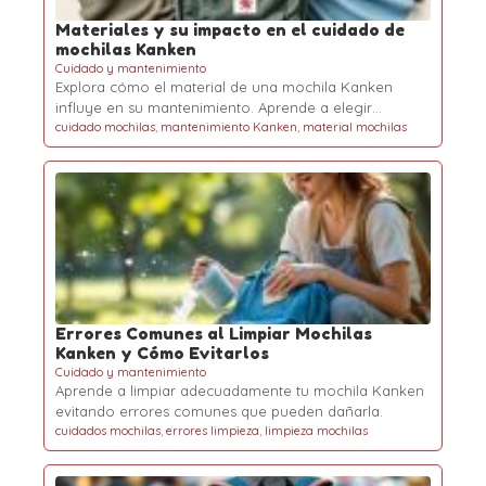
Materiales y su impacto en el cuidado de
mochilas Kanken
Cuidado y mantenimiento
Explora cómo el material de una mochila Kanken
influye en su mantenimiento. Aprende a elegir…
cuidado mochilas
,
mantenimiento Kanken
,
material mochilas
Errores Comunes al Limpiar Mochilas
Kanken y Cómo Evitarlos
Cuidado y mantenimiento
Aprende a limpiar adecuadamente tu mochila Kanken
evitando errores comunes que pueden dañarla.
cuidados mochilas
,
errores limpieza
,
limpieza mochilas