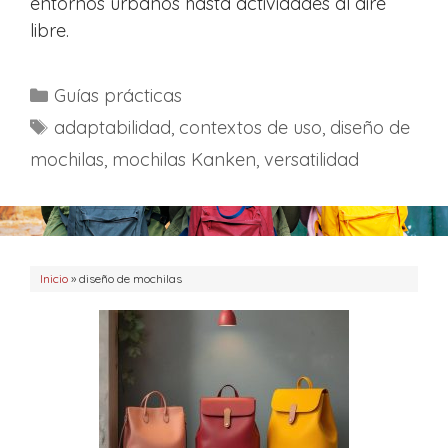
entornos urbanos hasta actividades al aire
libre.
C
Guías prácticas
a
E
adaptabilidad
,
contextos de uso
,
diseño de
t
t
mochilas
,
mochilas Kanken
,
versatilidad
e
i
g
q
o
u
r
e
Inicio
í
»
diseño de mochilas
t
a
a
s
s