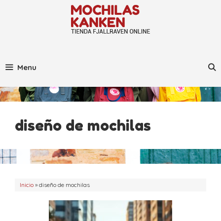
Saltar
al
contenido
Menu
diseño de mochilas
Inicio
»
diseño de mochilas