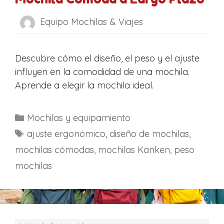
Equipo Mochilas & Viajes
Descubre cómo el diseño, el peso y el ajuste
influyen en la comodidad de una mochila.
Aprende a elegir la mochila ideal.
C
Mochilas y equipamiento
a
E
ajuste ergonómico
,
diseño de mochilas
,
t
t
mochilas cómodas
,
mochilas Kanken
,
peso
e
i
mochilas
g
q
o
u
r
e
í
t