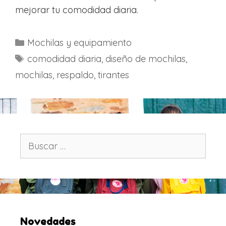
mejorar tu comodidad diaria.
C
Mochilas y equipamiento
a
E
comodidad diaria
,
diseño de mochilas
,
t
t
mochilas
,
respaldo
,
tirantes
e
i
g
q
o
u
r
e
í
t
B
a
u
a
s
s
s
c
a
r
:
Novedades