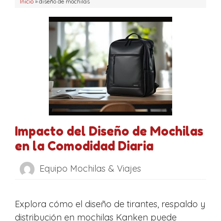
a
Inicio
a
»
diseño de mochilas
s
s
Impacto del Diseño de Mochilas
en la Comodidad Diaria
Equipo Mochilas & Viajes
Explora cómo el diseño de tirantes, respaldo y
distribución en mochilas Kanken puede