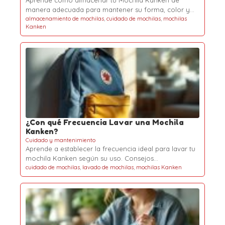
Aprende cómo almacenar tu Mochila Kanken de
manera adecuada para mantener su forma, color y…
almacenamiento de mochilas
,
cuidado de mochilas
,
mochilas
Kanken
¿Con qué Frecuencia Lavar una Mochila
Kanken?
Cuidado y mantenimiento
Aprende a establecer la frecuencia ideal para lavar tu
mochila Kanken según su uso. Consejos…
cuidado de mochilas
,
lavado de mochilas
,
mochilas Kanken