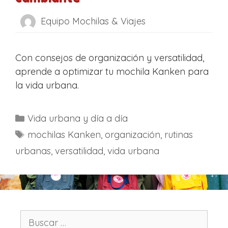
Equipo Mochilas & Viajes
Con consejos de organización y versatilidad,
aprende a optimizar tu mochila Kanken para
la vida urbana.
C
Vida urbana y día a día
a
E
mochilas Kanken
,
organización
,
rutinas
t
t
urbanas
,
versatilidad
,
vida urbana
e
i
g
q
o
u
r
e
í
t
B
a