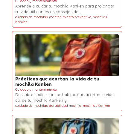
Cuidado y mantenimiento
Aprende a cuidar tu mochila Kanken para prolongar
su vida útil con estos consejos de…
cuidado de mochilas
,
mantenimiento preventivo
,
mochilas
Kanken
Prácticas que acortan la vida de tu
mochila Kanken
Cuidado y mantenimiento
Descubre cuáles son los hábitos que acortan la vida
útil de tu mochila Kanken y…
cuidado de mochilas
,
durabilidad mochila
,
mochilas Kanken