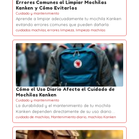
Errores Comunes al Limpiar Mochilas
Kanken y Cómo Evitarlos
Cuidado y mantenimiento
Aprende a limpiar adecuadamente tu mochila Kanken
evitando errores comunes que pueden dañarla.
cuidados mochilas
,
errores limpieza
,
limpieza mochilas
Cómo el Uso Diario Afecta el Cuidado de
Mochilas Kanken
Cuidado y mantenimiento
La durabilidad y el mantenimiento de tu mochila
Kanken dependen directamente de su uso diario.…
cuidado de mochilas
,
Mantenimiento diario
,
mochilas Kanken