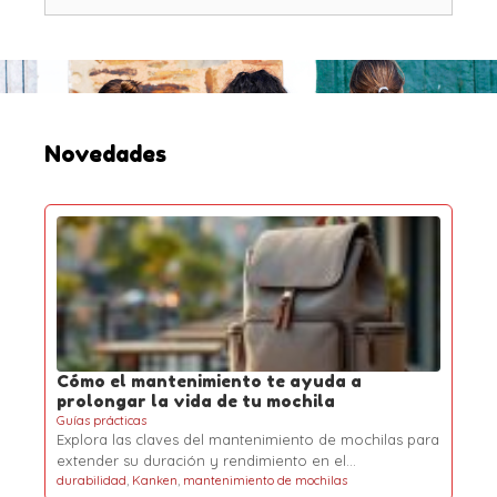
u
a
s
s
s
c
a
r
:
Novedades
Cómo el mantenimiento te ayuda a
prolongar la vida de tu mochila
Guías prácticas
Explora las claves del mantenimiento de mochilas para
extender su duración y rendimiento en el…
durabilidad
,
Kanken
,
mantenimiento de mochilas