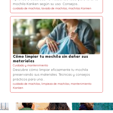
mochila Kanken según su uso. Consejos…
cuidado de mochilas
,
lavado de mochilas
,
mochilas Kanken
Cómo limpiar tu mochila sin dañar sus
materiales
Cuidado y mantenimiento
Descubre cómo limpiar eficazmente tu mochila
preservando sus materiales. Técnicas y consejos
prácticos para una…
cuidado de mochilas
,
limpieza de mochilas
,
mantenimiento
Kanken