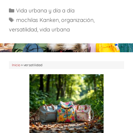
C
Vida urbana y día a día
a
E
mochilas Kanken
,
organización
,
t
t
versatilidad
,
vida urbana
e
i
g
q
o
u
r
e
Inicio
í
»
versatilidad
t
a
a
s
s