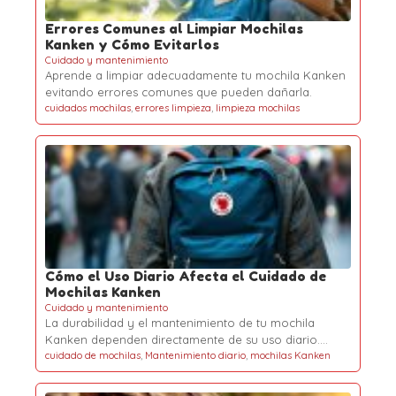
Errores Comunes al Limpiar Mochilas
Kanken y Cómo Evitarlos
Cuidado y mantenimiento
Aprende a limpiar adecuadamente tu mochila Kanken
evitando errores comunes que pueden dañarla.
cuidados mochilas
,
errores limpieza
,
limpieza mochilas
Cómo el Uso Diario Afecta el Cuidado de
Mochilas Kanken
Cuidado y mantenimiento
La durabilidad y el mantenimiento de tu mochila
Kanken dependen directamente de su uso diario.…
cuidado de mochilas
,
Mantenimiento diario
,
mochilas Kanken