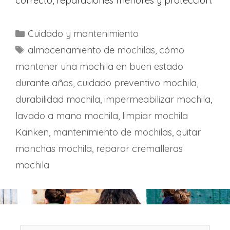
correcto, reparaciones menores y protección.
C
Cuidado y mantenimiento
a
E
almacenamiento de mochilas
,
cómo
t
t
mantener una mochila en buen estado
e
i
durante años
,
cuidado preventivo mochila
,
g
q
durabilidad mochila
,
impermeabilizar mochila
,
o
u
lavado a mano mochila
r
,
limpiar mochila
e
í
Kanken
t
,
mantenimiento de mochilas
,
quitar
a
a
manchas mochila
,
reparar cremalleras
s
s
mochila