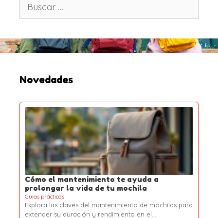
B
u
s
c
a
r
:
Novedades
Cómo el mantenimiento te ayuda a
prolongar la vida de tu mochila
Guías prácticas
Explora las claves del mantenimiento de mochilas para
extender su duración y rendimiento en el…