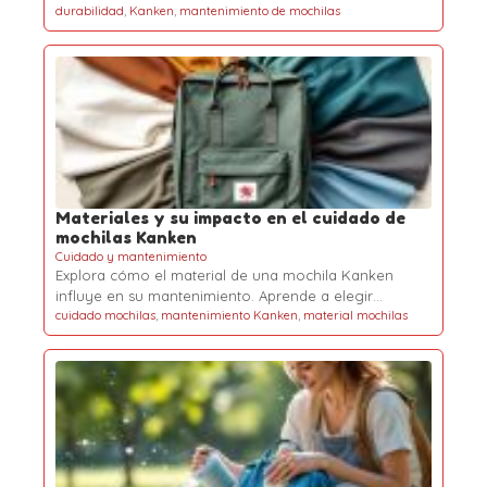
durabilidad
,
Kanken
,
mantenimiento de mochilas
Materiales y su impacto en el cuidado de
mochilas Kanken
Cuidado y mantenimiento
Explora cómo el material de una mochila Kanken
influye en su mantenimiento. Aprende a elegir…
cuidado mochilas
,
mantenimiento Kanken
,
material mochilas