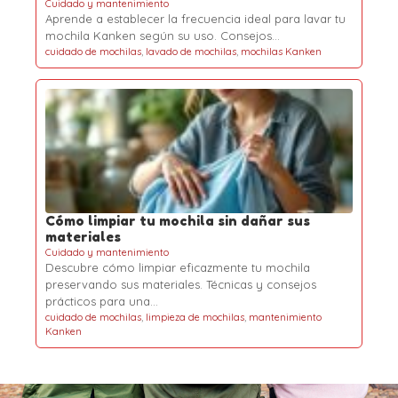
Cuidado y mantenimiento
Aprende a establecer la frecuencia ideal para lavar tu
mochila Kanken según su uso. Consejos…
cuidado de mochilas
,
lavado de mochilas
,
mochilas Kanken
Cómo limpiar tu mochila sin dañar sus
materiales
Cuidado y mantenimiento
Descubre cómo limpiar eficazmente tu mochila
preservando sus materiales. Técnicas y consejos
prácticos para una…
cuidado de mochilas
,
limpieza de mochilas
,
mantenimiento
Kanken