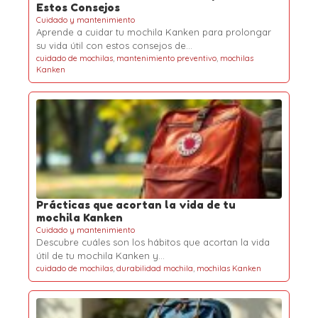
Estos Consejos
Cuidado y mantenimiento
Aprende a cuidar tu mochila Kanken para prolongar
su vida útil con estos consejos de…
cuidado de mochilas
,
mantenimiento preventivo
,
mochilas
Kanken
Prácticas que acortan la vida de tu
mochila Kanken
Cuidado y mantenimiento
Descubre cuáles son los hábitos que acortan la vida
útil de tu mochila Kanken y…
cuidado de mochilas
,
durabilidad mochila
,
mochilas Kanken