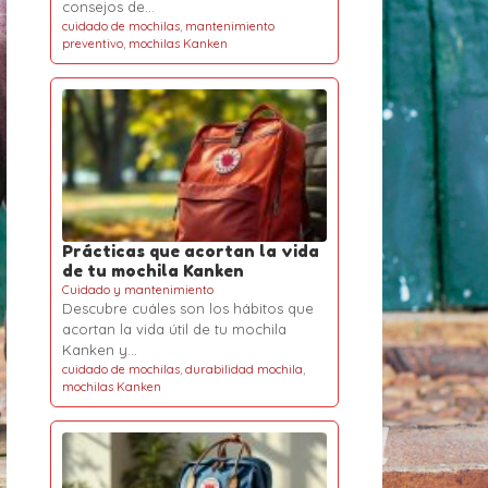
consejos de…
cuidado de mochilas
,
mantenimiento
preventivo
,
mochilas Kanken
Prácticas que acortan la vida
de tu mochila Kanken
Cuidado y mantenimiento
Descubre cuáles son los hábitos que
acortan la vida útil de tu mochila
Kanken y…
cuidado de mochilas
,
durabilidad mochila
,
mochilas Kanken