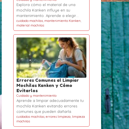
Explora cómo el material de una
mochila Kanken influye en su
mantenimiento. Aprende a elegir…
cuidado mochilas
,
mantenimiento Kanken
,
material mochilas
Errores Comunes al Limpiar
Mochilas Kanken y Cómo
Evitarlos
Cuidado y mantenimiento
Aprende a limpiar adecuadamente tu
mochila Kanken evitando errores
comunes que pueden dañarla.
cuidados mochilas
,
errores limpieza
,
limpieza
mochilas