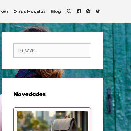
ken
Otros Modelos
Blog
B
u
s
c
a
r
:
Novedades