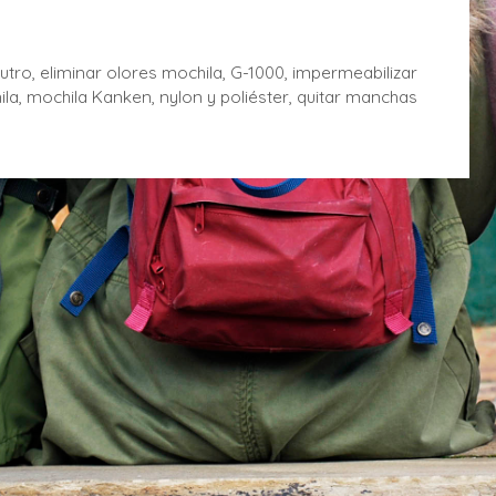
utro
,
eliminar olores mochila
,
G-1000
,
impermeabilizar
ila
,
mochila Kanken
,
nylon y poliéster
,
quitar manchas