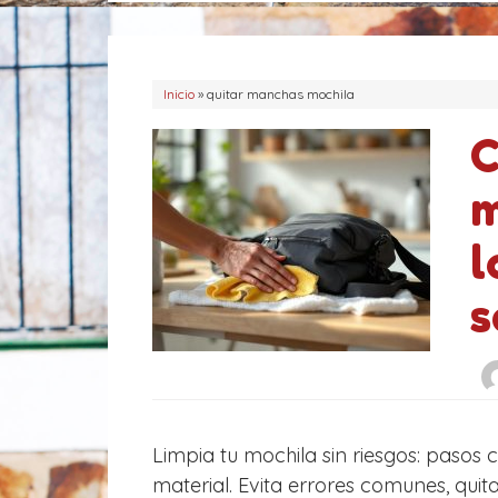
í
t
a
a
s
s
Inicio
»
quitar manchas mochila
C
m
l
s
Limpia tu mochila sin riesgos: pasos
material. Evita errores comunes, qui