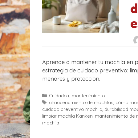
d
e
Aprende a mantener tu mochila en p
estrategia de cuidado preventivo: li
menores y protección.
C
Cuidado y mantenimiento
a
E
almacenamiento de mochilas
,
cómo mant
cuidado preventivo mochila
t
t
,
durabilidad moc
limpiar mochila Kanken
e
i
,
mantenimiento de 
mochila
g
q
o
u
r
e