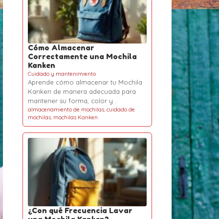
Cómo Almacenar
Correctamente una Mochila
Kanken
Cuidado y mantenimiento
Aprende cómo almacenar tu Mochila
Kanken de manera adecuada para
mantener su forma, color y…
almacenamiento de mochilas
,
cuidado de
mochilas
,
mochilas Kanken
¿Con qué Frecuencia Lavar