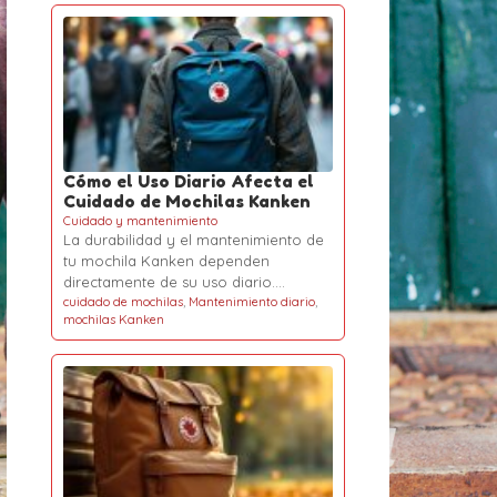
Cómo el Uso Diario Afecta el
Cuidado de Mochilas Kanken
Cuidado y mantenimiento
La durabilidad y el mantenimiento de
tu mochila Kanken dependen
directamente de su uso diario.…
cuidado de mochilas
,
Mantenimiento diario
,
mochilas Kanken