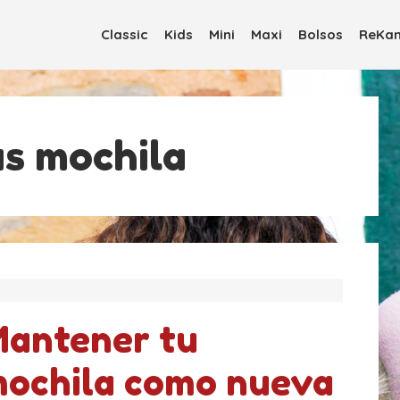
Classic
Kids
Mini
Maxi
Bolsos
ReKan
s mochila
antener tu
ochila como nueva