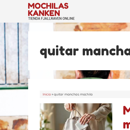
Saltar
al
contenido
quitar mancha
Inicio
»
quitar manchas mochila
M
m