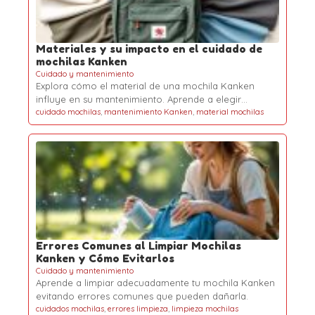
Materiales y su impacto en el cuidado de
mochilas Kanken
Cuidado y mantenimiento
Explora cómo el material de una mochila Kanken
influye en su mantenimiento. Aprende a elegir…
cuidado mochilas
,
mantenimiento Kanken
,
material mochilas
Errores Comunes al Limpiar Mochilas
Kanken y Cómo Evitarlos
Cuidado y mantenimiento
Aprende a limpiar adecuadamente tu mochila Kanken
evitando errores comunes que pueden dañarla.
cuidados mochilas
,
errores limpieza
,
limpieza mochilas