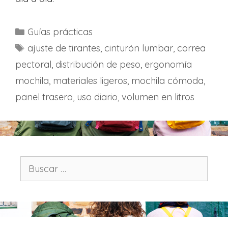
C
Guías prácticas
a
E
ajuste de tirantes
,
cinturón lumbar
,
correa
t
t
pectoral
,
distribución de peso
,
ergonomía
e
i
mochila
,
materiales ligeros
,
mochila cómoda
,
g
q
panel trasero
,
uso diario
,
volumen en litros
o
u
r
e
í
t
a
a
s
s
B
u
s
c
a
r