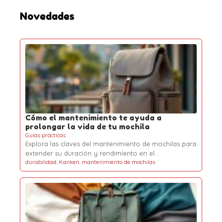
:
Novedades
Cómo el mantenimiento te ayuda a
prolongar la vida de tu mochila
Guías prácticas
Explora las claves del mantenimiento de mochilas para
extender su duración y rendimiento en el…
durabilidad
,
Kanken
,
mantenimiento de mochilas