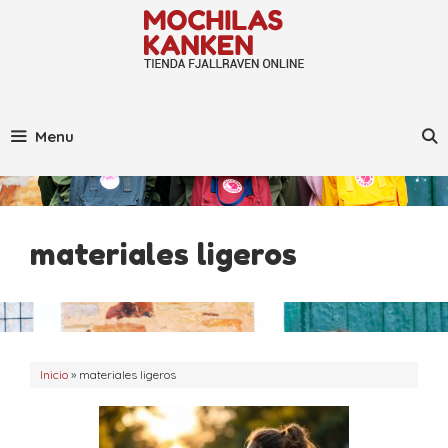
Saltar
al
contenido
Menu
materiales ligeros
Inicio
»
materiales ligeros