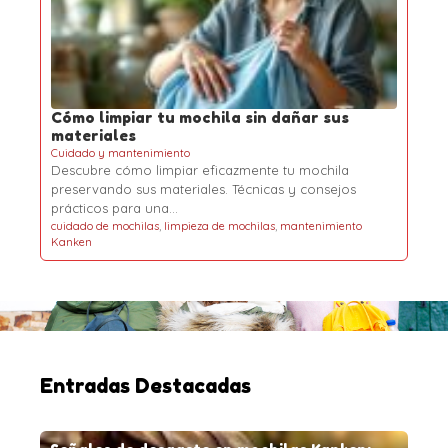
Cómo limpiar tu mochila sin dañar sus
materiales
Cuidado y mantenimiento
Descubre cómo limpiar eficazmente tu mochila
preservando sus materiales. Técnicas y consejos
prácticos para una…
cuidado de mochilas
,
limpieza de mochilas
,
mantenimiento
Kanken
Entradas Destacadas