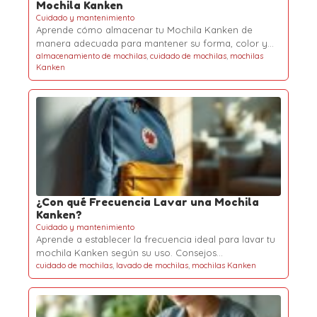
Mochila Kanken
Cuidado y mantenimiento
Aprende cómo almacenar tu Mochila Kanken de
manera adecuada para mantener su forma, color y…
almacenamiento de mochilas
,
cuidado de mochilas
,
mochilas
Kanken
¿Con qué Frecuencia Lavar una Mochila
Kanken?
Cuidado y mantenimiento
Aprende a establecer la frecuencia ideal para lavar tu
mochila Kanken según su uso. Consejos…
cuidado de mochilas
,
lavado de mochilas
,
mochilas Kanken