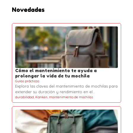
:
Novedades
Cómo el mantenimiento te ayuda a
prolongar la vida de tu mochila
Guías prácticas
Explora las claves del mantenimiento de mochilas para
extender su duración y rendimiento en el…
durabilidad
,
Kanken
,
mantenimiento de mochilas