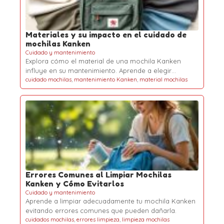
Materiales y su impacto en el cuidado de
mochilas Kanken
Cuidado y mantenimiento
Explora cómo el material de una mochila Kanken
influye en su mantenimiento. Aprende a elegir…
cuidado mochilas
,
mantenimiento Kanken
,
material mochilas
Errores Comunes al Limpiar Mochilas
Kanken y Cómo Evitarlos
Cuidado y mantenimiento
Aprende a limpiar adecuadamente tu mochila Kanken
evitando errores comunes que pueden dañarla.
cuidados mochilas
,
errores limpieza
,
limpieza mochilas