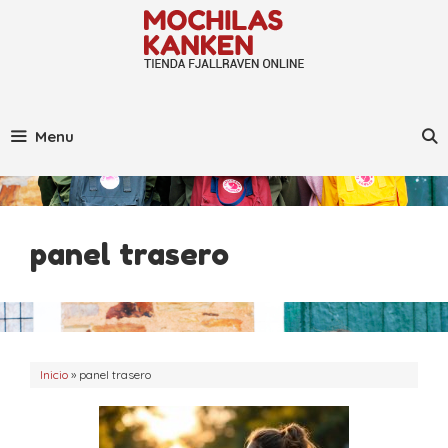
Saltar
al
contenido
Menu
panel trasero
Inicio
»
panel trasero