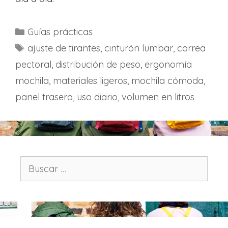
C
Guías prácticas
a
E
ajuste de tirantes
,
cinturón lumbar
,
correa
t
t
pectoral
,
distribución de peso
,
ergonomía
e
i
mochila
,
materiales ligeros
,
mochila cómoda
,
g
q
panel trasero
,
uso diario
,
volumen en litros
o
u
r
e
í
t
a
a
s
s
B
u
s
c
a
r