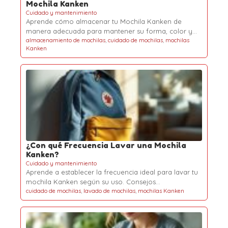
Mochila Kanken
Cuidado y mantenimiento
Aprende cómo almacenar tu Mochila Kanken de
manera adecuada para mantener su forma, color y…
almacenamiento de mochilas
,
cuidado de mochilas
,
mochilas
Kanken
¿Con qué Frecuencia Lavar una Mochila
Kanken?
Cuidado y mantenimiento
Aprende a establecer la frecuencia ideal para lavar tu
mochila Kanken según su uso. Consejos…
cuidado de mochilas
,
lavado de mochilas
,
mochilas Kanken