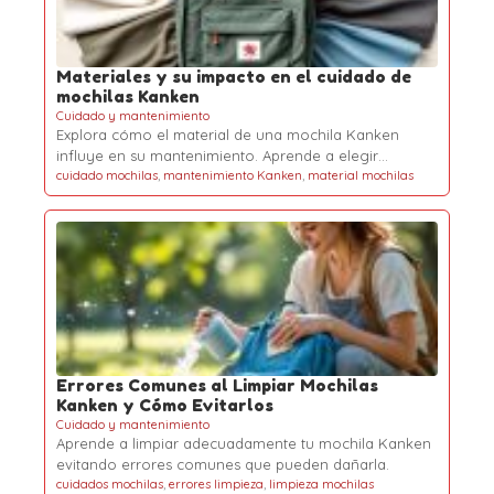
Materiales y su impacto en el cuidado de
mochilas Kanken
Cuidado y mantenimiento
Explora cómo el material de una mochila Kanken
influye en su mantenimiento. Aprende a elegir…
cuidado mochilas
,
mantenimiento Kanken
,
material mochilas
Errores Comunes al Limpiar Mochilas
Kanken y Cómo Evitarlos
Cuidado y mantenimiento
Aprende a limpiar adecuadamente tu mochila Kanken
evitando errores comunes que pueden dañarla.
cuidados mochilas
,
errores limpieza
,
limpieza mochilas