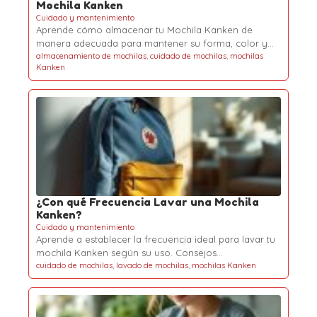
Mochila Kanken
Cuidado y mantenimiento
Aprende cómo almacenar tu Mochila Kanken de
manera adecuada para mantener su forma, color y…
almacenamiento de mochilas
,
cuidado de mochilas
,
mochilas
Kanken
¿Con qué Frecuencia Lavar una Mochila
Kanken?
Cuidado y mantenimiento
Aprende a establecer la frecuencia ideal para lavar tu
mochila Kanken según su uso. Consejos…
cuidado de mochilas
,
lavado de mochilas
,
mochilas Kanken