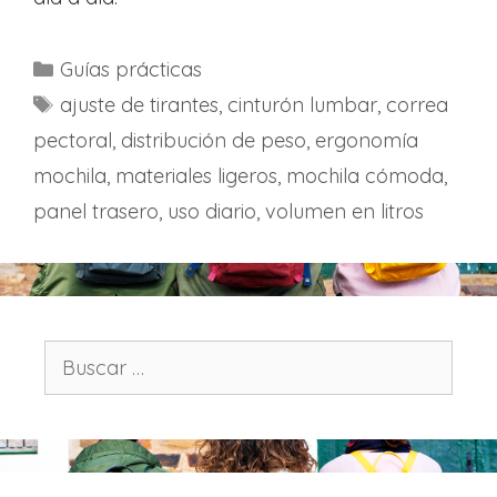
C
Guías prácticas
a
E
ajuste de tirantes
,
cinturón lumbar
,
correa
t
t
pectoral
,
distribución de peso
,
ergonomía
e
i
mochila
,
materiales ligeros
,
mochila cómoda
,
g
q
panel trasero
,
uso diario
,
volumen en litros
o
u
r
e
í
t
a
a
s
s
B
u
s
c
a
r