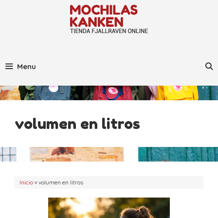
Saltar
al
contenido
Menu
volumen en litros
Inicio
»
volumen en litros