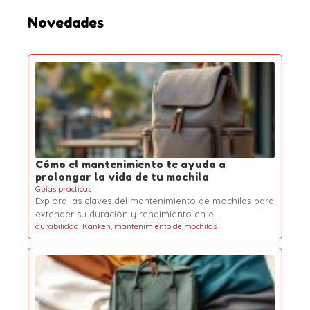
:
Novedades
Cómo el mantenimiento te ayuda a
prolongar la vida de tu mochila
Guías prácticas
Explora las claves del mantenimiento de mochilas para
extender su duración y rendimiento en el…
durabilidad
,
Kanken
,
mantenimiento de mochilas